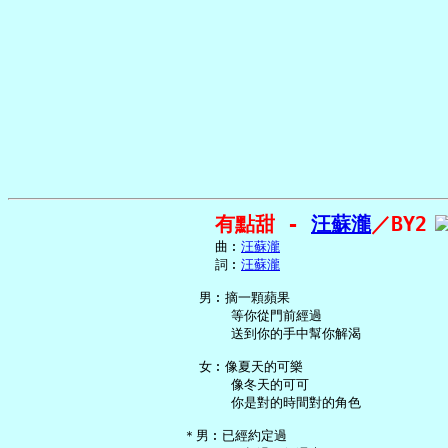
有點甜 - 
汪蘇瀧
／BY2
     曲︰
汪蘇瀧
     詞︰
汪蘇瀧
   男︰摘一顆蘋果

       等你從門前經過

       送到你的手中幫你解渴

   女︰像夏天的可樂

       像冬天的可可

       你是對的時間對的角色

 ＊男︰已經約定過
