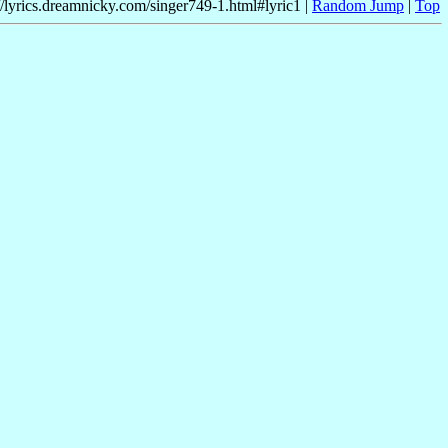
//lyrics.dreamnicky.com/singer749-1.html#lyric1 |
Random Jump
|
Top