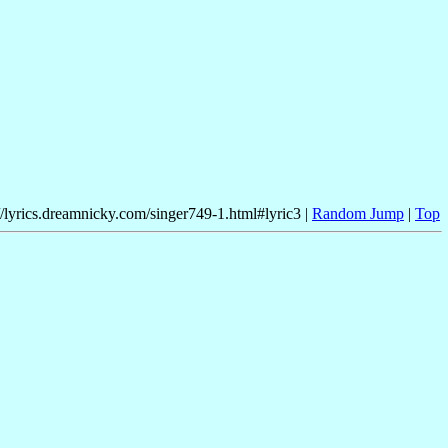
//lyrics.dreamnicky.com/singer749-1.html#lyric3 |
Random Jump
|
Top