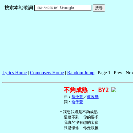
搜索本站歌詞
Lyrics Home
|
Composers Home
|
Random Jump
| Page 1 | Prev | Nex
不夠成熟 - BY2
     曲︰
詹予萱
／
蔡政勳
     詞︰
詹予萱
   ＊我想我還是不夠成熟

     還達不到　你的要求

     我真的沒有想的太多

     只是懷念　你走以後
