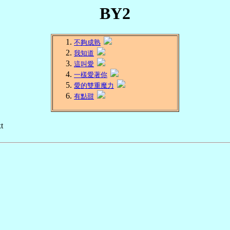
BY2
不夠成熟
我知道
這叫愛
一樣愛著你
愛的雙重魔力
有點甜
t