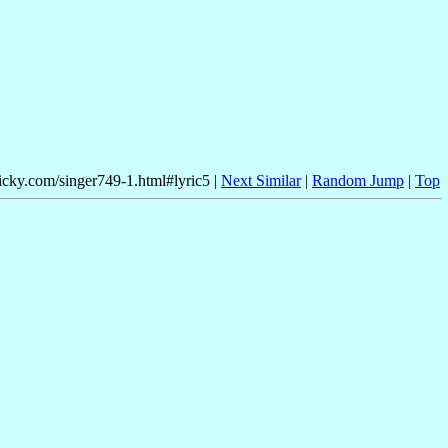
nicky.com/singer749-1.html#lyric5 |
Next Similar
|
Random Jump
|
Top