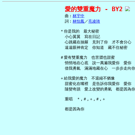
愛的雙重魔力 - BY2
     曲︰
林宇中
     詞︰
林怡鳳
／
毛凌琦
   ＊你是我的　最大秘密

     小心翼翼　寫在日記

     心跳藏在抽屜　見到了你　才不會分心

     遠遠眼神肯定　你知道　藏不住秘密

   ＃愛有雙重魔力　也苦澀也甜蜜

     悄悄地在心底　說一萬遍我愛你　愛你

     借我勇氣　滿滿地藏在心　一步步走向你
   ＋給我愛的魔力　不退縮不猶豫

     甜蜜化在嘴裡　是告訴你我愛你　愛你

     隨變奇蹟　愛上改變的勇氣　都是因為你
     重唱　＊,＃,＋,＃,＋
