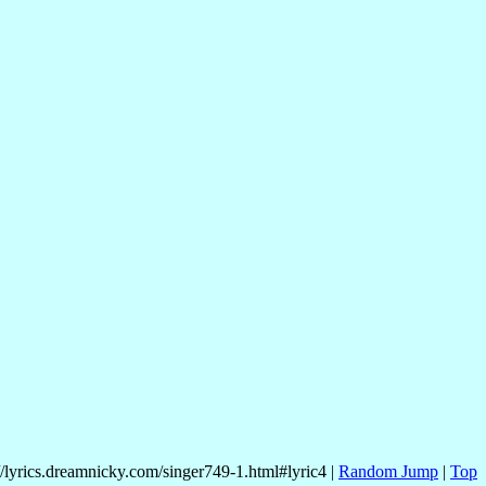
//lyrics.dreamnicky.com/singer749-1.html#lyric4 |
Random Jump
|
Top