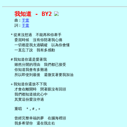
我知道 - BY2
     曲︰
于萱
     詞︰
于萱
   ＊從來沒想過　不能再和你牽手

     委屈時候　沒有你陪著我心痛

     一切都是我太過驕縱　以為你會懂

     一直忘了說　我有多感動

   ＃我知道你還是愛著我

     雖然分開的理由　我們都已接受

     你知道我會有多難過

     所以即使到最後　還微笑著要我加油

   ＋我知道你還放不下我

     才會在離開時　閉著眼沒有回頭

     我們都知道彼此心中

     其實這份愛沒停過

     重唱　＊,＃,＋

     曾經完整幸福的夢　在腦海裡頭

     我多希望你　還在我左右
