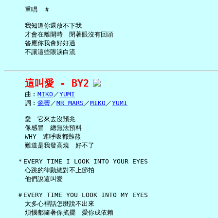
     重唱　＃

     我知道你還放不下我

     才會在離開時　閉著眼沒有回頭

     答應你我會好好過

這叫愛 - BY2
     曲︰
MIKO
／
YUMI
     詞︰
懿霽
／
MR MARS
／
MIKO
／
YUMI
     愛　它來去沒預兆

     像感冒　總無法預料

     WHY　連呼吸都難熬

     難道是我發高燒　好不了

   ＊EVERY TIME I LOOK INTO YOUR EYES

     心跳的律動總對不上節拍

     他們說這叫愛

   ＃EVERY TIME YOU LOOK INTO MY EYES

     太多心裡話怎麼說不出來

     煩惱都隨著你搖擺　愛你成依賴
