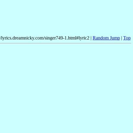
//lyrics.dreamnicky.com/singer749-1.html#lyric2 |
Random Jump
|
Top