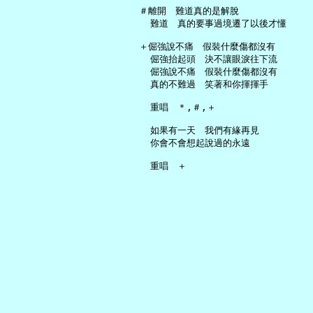
   ＃離開　難道真的是解脫

     難道　真的要事過境遷了以後才懂

   ＋倔強說不痛　假裝什麼傷都沒有

     倔強抬起頭　決不讓眼淚往下流

     倔強說不痛　假裝什麼傷都沒有

     真的不難過　笑著和你揮揮手

     重唱　＊,＃,＋

     如果有一天　我們有緣再見

     你會不會想起說過的永遠
