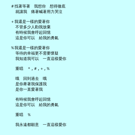
   ＃找著等著　我想你　想得徹底

     就讓我　痛著喊著用力哭泣

   ＋我還是一樣的愛著你

     不管多少人勸我放棄

     有時候我會哼起回憶

     這是你可以　給我的勇氣

   ％我還是一樣的愛著你

     等待的幸福更不需要懷疑

     我知道我可以　一直這樣愛你

     重唱　＊,＃,＋,％

     哦　回到過去　哦

     是你牽著我保護我

     是你一直愛著我

     有時候我會哼起回憶

     這是你可以　給我的勇氣

     重唱　％
