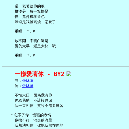
     還　寫著給你的歌

     拼湊著　每一篇快樂

     怪　竟是模糊音色

     難道是我發高燒　怎麼了

     重唱　＊,＃

     放不開　不明白這是

     愛的太早　還是太快　哦

一樣愛著你 - BY2
     曲︰
張鉥璇
     詞︰
張鉥璇
     不怕末日　因為我有你

     你給我的　不計較原因

     我一直相信　笑容不需要練習

   ＊忘不了你　慌張的表情

     像捨不得　消失的流星

     我無法相信　你把我留在原地
