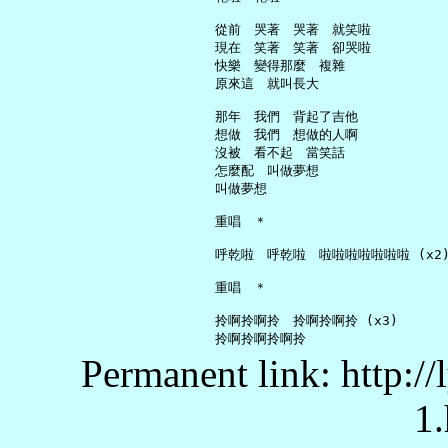
     從前　哭著　哭著　就笑啦

     現在　笑著　笑著　卻哭啦

     快樂　變得那麼　複雜

     原來這　就叫長大

     那年　我們　背起了吉他

     想做　我們　想做的人啊

     沒被　看不起　當笑話

     怎麼配　叫做夢想

     叫做夢想

     重唱　＊

     呼乾啦　呼乾啦　啦啦啦啦啦啦啦 (x2)
     重唱　＊

     拎啊拎啊拎　拎啊拎啊拎 (x3)

Permanent link: http:/
1.