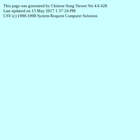
This page was generated by Chinese Song Viewer Ver 4.6.428
Last updated on 15 May 2017 1:57:24 PM
CSV (c) 1996-1998 System Request Computer Solution