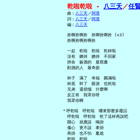
乾啦乾啦 - 
八三夭
／
任
     曲︰
八三夭
／
阿璞
     詞︰
八三夭
／
阿璞
     編︰
八三夭
     拎啊拎啊拎　拎啊拎啊拎 (x3)

     拎啊拎啊拎啊拎

     一起　乾啦　乾啦　乾杯啦

     沒有　鏘掉　鏘掉　不回家

     拼命　躲酒的　最窩囊

     勸酒的人　最奇葩

     杯子　滿了　幸福　圓滿啦

     杯底　幹了　眼淚　也乾啦

     兄弟　還煩惱　什麼啊

     反正有　我罩你呀

     我罩你啊

   ＊呼乾啦　呼乾啦　哪來那麼多廢話

     呼乾啦　呼乾啦　乾了這杯再說吧

     開心　就應該　喝掛

     傷心　更不該　牽掛

     再掛　也不怕　尷尬

     乾啦　乾啦
