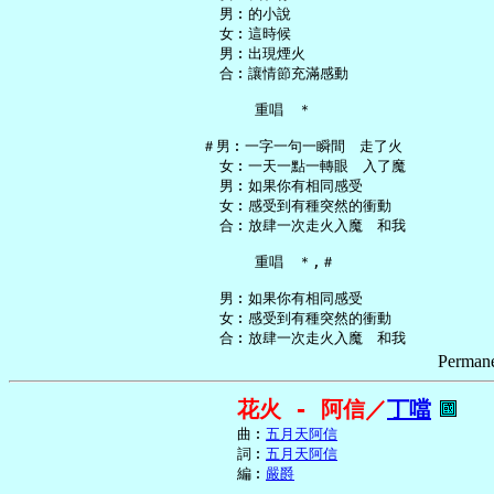
   男︰的小說

   女︰這時候

   男︰出現煙火

   合︰讓情節充滿感動

       重唱　＊

 ＃男︰一字一句一瞬間　走了火

   女︰一天一點一轉眼　入了魔

   男︰如果你有相同感受

   女︰感受到有種突然的衝動

   合︰放肆一次走火入魔　和我

       重唱　＊,＃

   男︰如果你有相同感受

   女︰感受到有種突然的衝動

Permane
花火 - 阿信／
丁噹
     曲︰
五月天阿信
     詞︰
五月天阿信
     編︰
嚴爵