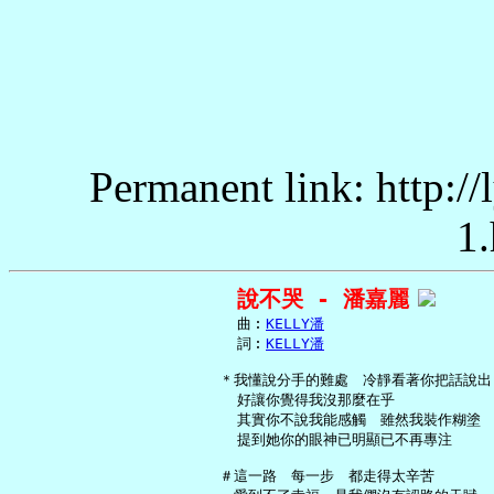
Permanent link: http:/
1.
說不哭 - 潘嘉麗
     曲︰
KELLY潘
     詞︰
KELLY潘
   ＊我懂說分手的難處　冷靜看著你把話說出

     好讓你覺得我沒那麼在乎

     其實你不說我能感觸　雖然我裝作糊塗

     提到她你的眼神已明顯已不再專注

   ＃這一路　每一步　都走得太辛苦
