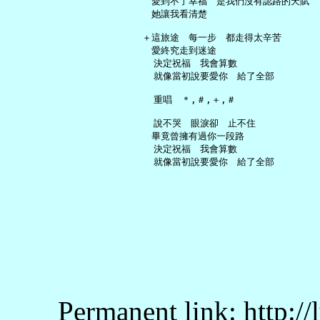
   　愛到不了幸福　是我們沒有認路的天賦

   　她讓我看清楚　

   ＋這旅途　每一步　都走得太辛苦

   　愛終究走到迷途

     決定祝福　我會算數

     就像當初說要愛你　給了全部

     重唱　＊,＃,＋,＃

     說不哭　眼淚卻　止不住

   　畢竟曾擁有過你一段路

     決定祝福　我會算數

Permanent link: http:/