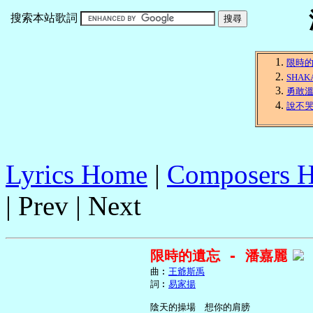
搜索本站歌詞
限時
SHAK
勇敢
說不
Lyrics Home
|
Composers 
| Prev | Next
限時的遺忘 - 潘嘉麗
     曲︰
王爺斯禹
     詞︰
易家揚
     陰天的操場　想你的肩膀
