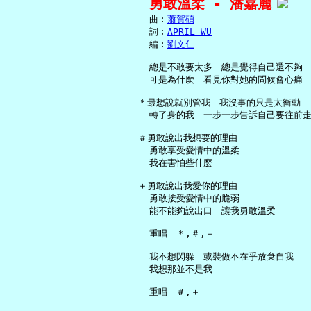
勇敢溫柔 - 潘嘉麗
     曲︰
蕭賀碩
     詞︰
APRIL WU
     編︰
劉文仁
     總是不敢要太多　總是覺得自己還不夠

     可是為什麼　看見你對她的問候會心痛

   ＊最想說就別管我　我沒事的只是太衝動

     轉了身的我　一步一步告訴自己要往前走
   ＃勇敢說出我想要的理由

     勇敢享受愛情中的溫柔

     我在害怕些什麼

   ＋勇敢說出我愛你的理由

     勇敢接受愛情中的脆弱

     能不能夠說出口　讓我勇敢溫柔

     重唱　＊,＃,＋

     我不想閃躲　或裝做不在乎放棄自我

     我想那並不是我
