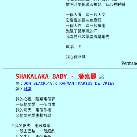
     離開時要把眼淚擦乾　我心裡呼喊

     一個人看　這一片天空

     它慢慢的從灰色變藍

     一個人在　這一片操場

     跑贏了孤單流的汗

     我為勝利鼓掌獎牌是陽光

     重唱　＃

Permane
SHAKALAKA BABY - 潘嘉麗
     曲︰
DON BLACK
／
A.R.RAHMAN
／
MARIUS DE VRIES
     詞︰
姚謙
     我的心裡　隱藏兩個夢

     一個想要愛　一個自由

     我的明天　兩個作者

     又想要純愛也想放縱

   ＊我的皮夾　兩段機票

     一段去巴黎　一段紐約

     我的生活　兩個角色
