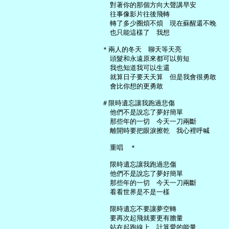
     對著你的那個方向大聲講早安

     往事像影片往後飛轉

     轉了多少圈煩不煩　現在蘇醒還不晚

     也只能這樣了　我想

   ＊兩人的冬天　聊天等天亮

     頭髮和永遠原來都可以剪短

     我也知道我可以生還

     就算日子要天天算　但是我會很勇敢

     會比你想的更勇敢

   ＃限時遺忘讓我跑過悲傷

     他們不是說忘了夢好簡單

     那些年的一切　今天一刀兩斷

     離開時要把眼淚擦乾　我心裡呼喊

     重唱　＊

     限時遺忘讓我跑過悲傷

     他們不是說忘了夢好簡單

     那些年的一切　今天一刀兩斷

     看看世界是不是一樣

     限時遺忘不要讓夢空轉

     要再次起飛就要更有膽量

     站在起跑線上　計算愛的能量
