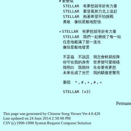
   ＃要變成

     STELLAR　有夢想就等於有力量

     STELLAR　要逆風努力北上追赶

     STELLAR　抱著希望不怕挑戰

     勇敢　像恒星般地堅強

   ＋STELLAR　有夢想就等於有力量

     STELLAR　我們一起燃燒了每一站

     任意地載滿了那一道光

     像恒星般地發燙

     不妥協　不說謊　我怎會輕易投降

     你守在我的身旁　世界變可愛模樣

     我明白　我期待　生命要有夢想

     未來化成了光芒　我的驕傲更響亮

     重唱　＊,＃,＋,＃,＋

Permane
This page was generated by Chinese Song Viewer Ver 4.6.426
Last updated on 24 June 2014 2:50:06 PM
CSV (c) 1996-1998 System Request Computer Solution