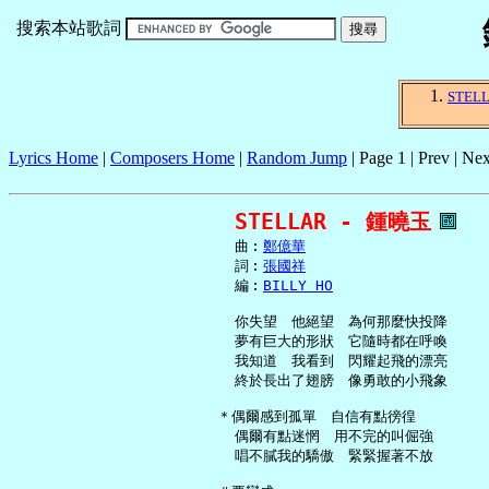
搜索本站歌詞
STEL
Lyrics Home
|
Composers Home
|
Random Jump
| Page 1 | Prev | Nex
STELLAR - 鍾曉玉
     曲︰
鄭億華
     詞︰
張國祥
     編︰
BILLY HO
     你失望　他絕望　為何那麼快投降

     夢有巨大的形狀　它隨時都在呼喚

     我知道　我看到　閃耀起飛的漂亮

     終於長出了翅膀　像勇敢的小飛象

   ＊偶爾感到孤單　自信有點徬徨

     偶爾有點迷惘　用不完的叫倔強

     唱不膩我的驕傲　緊緊握著不放
