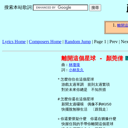
搜索本站歌詞
離開
Lyrics Home
|
Composers Home
|
Random Jump
| Page 1 | Prev | Nex
離開這個星球 - 顏莞倩
     曲︰
林瓊瓏
     詞︰
小林良久
   ＊怎麼你住在這個星球

     游戲太過單調　規則太過繁瑣

     對於未來你總是　不知所措

   ＃怎麼你還在這個星球

     新聞太過囉嗦　偶像不夠KUSO

     快擺脫無聊生活　〔跟我走〕

   ＋你還要懷疑什麼　你還在猶豫什麼

     快握住我的手帶你離開這個星球
