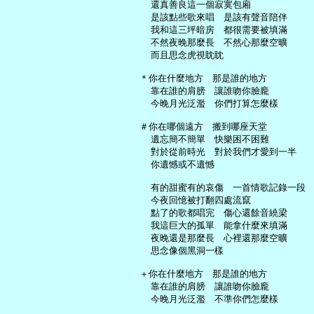
     還真善良這一個寂寞包廂

     是該點些歌來唱　是該有聲音陪伴

     我和這三坪暗房　都很需要被填滿

     不然夜晚那麼長　不然心那麼空曠

     而且思念虎視眈眈

   ＊你在什麼地方　那是誰的地方

     靠在誰的肩膀　讓誰吻你臉龐

     今晚月光泛濫　你們打算怎麼樣

   ＃你在哪個遠方　搬到哪座天堂

     遺忘簡不簡單　快樂困不困難

     對於從前時光　對於我們才愛到一半

     你遺憾或不遺憾

     有的甜蜜有的哀傷　一首情歌記錄一段

     今夜回憶被打翻四處流竄

     點了的歌都唱完　傷心還餘音繞梁

     我這巨大的孤單　能拿什麼來填滿

     夜晚還是那麼長　心裡還那麼空曠

     思念像個黑洞一樣

   ＋你在什麼地方　那是誰的地方

     靠在誰的肩膀　讓誰吻你臉龐

     今晚月光泛濫　不準你們怎麼樣
