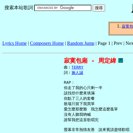
搜索本站歌詞
寂寞
Lyrics Home
|
Composers Home
|
Random Jump
| Page 1 | Prev | Nex
寂寞包廂 - 周定緯
     曲︰
TERRY
     詞︰
施人誠
     RAP：

     你走了我的心只剩一半

     該找些什麼來填滿

     你點了三人的套餐

     散場只留下我買單

     愛怎麼那麼難　我怎麼這麼孤單

     沒有人聽我吶喊

     誰幫我把這首歌唱完

     螢幕非常熱情友善　說來賓請盡情歡唱
