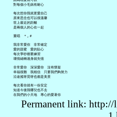
     對每個小毛病有耐心

     每次想你我就更愛自己

     原來思念也可以很溫馨

     世上最近的距離

     是兩個人的心在一起

     重唱　＊,＃

     我非常愛你　非常確定

     愛的甜蜜　愛的貼心

     每次爭吵都要練習

     壞情緒轉過身就失憶

     非常愛你　深深愛你　沒有懷疑

     幸福很難　我相信　只要我們夠努力

     沿途搖呀晃呀也都是美景

     每次看你就有一份安定

     知道今後我哪兒也不去

Permanent link: http:/
1.