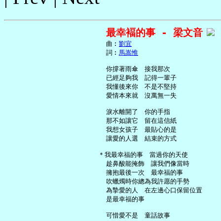
最幸褔的事 - 梁文音
     曲︰
劉宜
     詞︰
馬嵩惟
     你撐著雨傘　接我那次

     已經足夠我　記得一輩子

     我懂後來你　不是不堅持

     愛情本來就　沒萬無一失

     淚水離開了　你的手指

     那不如讓它　留在這信紙

     我想女孩子　最貼心的是

     讓愛的人選　結束的方式

   ＊我最幸福的事　當過你的天使

     趁鼻酸能掩飾　讓我們像當時

     擁抱最後一次　最幸福的事

     吹蠟燭時你總為我許愿的手勢

     為摯愛的人　在左邊心口保留位置

     是最幸福的事

     可惜愛不是　童話故事
