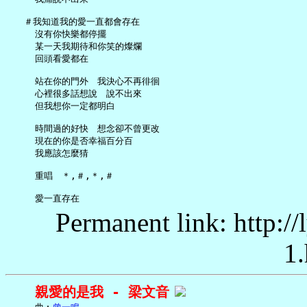
   ＃我知道我的愛一直都會存在

     沒有你快樂都停擺

     某一天我期待和你笑的燦爛

     回頭看愛都在

     站在你的門外　我決心不再徘徊

     心裡很多話想說　說不出來

     但我想你一定都明白

     時間過的好快　想念卻不曾更改

     現在的你是否幸福百分百

     我應該怎麼猜

     重唱　＊,＃,＊,＃

Permanent link: http:/
1.
親愛的是我 - 梁文音