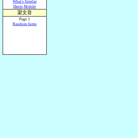
What's Similar
Duets
Mobile
梁文音
Page 1
Random Jump