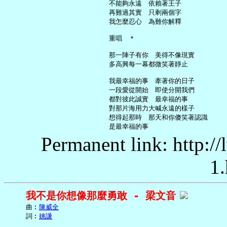
     不能夠永遠　依賴著王子

     再難過其實　只剩兩個字

     我怎麼忍心　為難你解釋

     重唱　＊

     那一陣子有你　美得不像現實

     多高興每一幕都微笑著靜止

     我最幸福的事　牽著你的日子

     一段愛從開始　即使分開我們

     都對彼此誠實　最幸福的事

     對那片海用力大喊永遠的樣子

     想得起那時　那天和你傻笑著認識

Permanent link: http:/
1.
我不是你想像那麼勇敢 - 梁文音
     曲︰
陳威全
     詞︰
姚謙