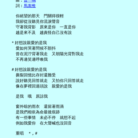
     曲︰
曾一鳴
     詞︰
馬嵩惟
     你絕望的那天　門關得很輕

     我卻從沒聽見你流淚聲音

     守著我背影　原來是你　一直是你

     越是來不及　越責怪自己沒有說

   ＊好想說親愛的是我

     愛如何哭著問候不顫抖

     曾在泥泞背著我走　又朝陽光背對我走

     不再邊笑邊呼喚我

   ＃好想說親愛的是我

     撕裂回憶比存封還難受

     說好聽見回答就走　又怕你只回答就走

     像在夢裡回過頭說　親愛的是我

     是我　哦　原諒我

     窗外晾的雨衣　還留著雨滴

     是我們相依為命最後痕跡

     有一些事情　未必不停　就想不起

     例如我愛你　在大聲喊也沒回音
