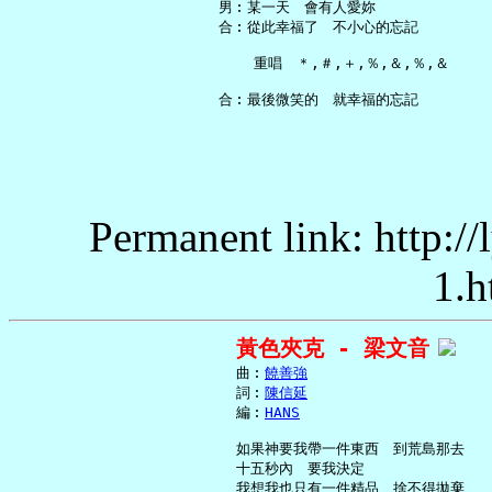
   男︰某一天　會有人愛妳

   合︰從此幸福了　不小心的忘記

       重唱　＊,＃,＋,％,＆,％,＆

Permanent link: http:/
1.h
黃色夾克 - 梁文音
     曲︰
饒善強
     詞︰
陳信延
     編︰
HANS
     如果神要我帶一件東西　到荒島那去

     十五秒內　要我決定

     我想我也只有一件精品　捨不得拋棄
