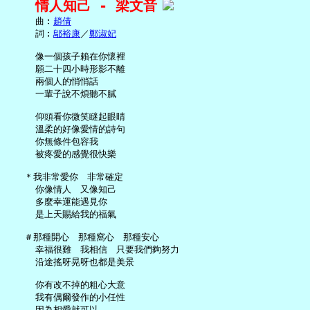
情人知己 - 梁文音
     曲︰
趙倩
     詞︰
鄔裕康
／
鄭淑妃
     像一個孩子賴在你懷裡

     願二十四小時形影不離

     兩個人的悄悄話

     一輩子說不煩聽不膩

     仰頭看你微笑瞇起眼睛

     溫柔的好像愛情的詩句

     你無條件包容我

     被疼愛的感覺很快樂

   ＊我非常愛你　非常確定

     你像情人　又像知己

     多麼幸運能遇見你

     是上天賜給我的福氣

   ＃那種開心　那種窩心　那種安心

     幸福很難　我相信　只要我們夠努力

     沿途搖呀晃呀也都是美景

     你有改不掉的粗心大意

     我有偶爾發作的小任性

     因為相愛就可以
