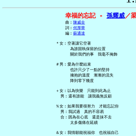
幸福的忘記 - 
孫耀威
／
     曲︰
陳威全
     詞︰
何厚華
     編︰
蘇通達
 ＊女︰空著讓它空著

       為誰固執保留的位置

       關於我們的事　我毫不掩飾

 ＃男︰愛為什麼結束

       也許只少了一點的堅持

       擁抱的溫度　漸漸的流失

       降到零下幾度

 ＋女︰以為快樂　只能到此為止

   男︰還有誰能　讓我義無反顧

 ％女︰如果我要很努力　才能忘記你

   男︰我試過　真的不容易

   合︰因為在心底　還是抹不去

       太多傷痛在延續

 ＆女︰我情願能祝福你　也祝福自己
