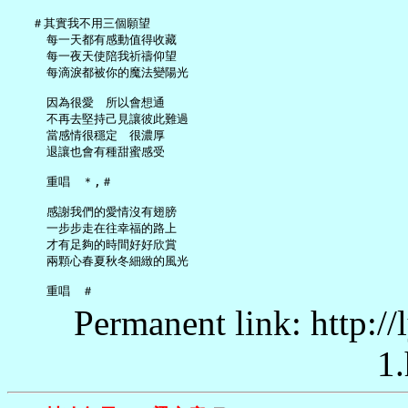
   ＃其實我不用三個願望

     每一天都有感動值得收藏

     每一夜天使陪我祈禱仰望

     每滴淚都被你的魔法變陽光

     因為很愛　所以會想通

     不再去堅持己見讓彼此難過

     當感情很穩定　很濃厚

     退讓也會有種甜蜜感受

     重唱　＊,＃

     感謝我們的愛情沒有翅膀

     一步步走在往幸福的路上

     才有足夠的時間好好欣賞

     兩顆心春夏秋冬細緻的風光

Permanent link: http:/
1.