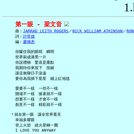
1.
第一眼 - 梁文音
     曲︰
JARRAD LEITH ROGERS
／
NICK WILLIAM ATKINSON
／
RON
     詞︰
許常德
     編︰
廖偉杰
     你矇住我的眼睛　瞬間

     世界刷成漆黑一片

     你說禮物　驚喜是重點

     我期待你來按下　按鍵

     讓這無聊日子滾遠

     要你為我摘下星星　鋪上紅地毯

     愛要不一樣　一些不一樣

     開場不一樣　接著就不一樣

     想要不一樣　才會不一樣

     創意不一樣　精彩就不一樣

   ＊就在第一眼　讓全世界看見

     幸福多耀眼

     登上火箭　繞火星轉一圈

     I LOVE YOU ANYWAY
