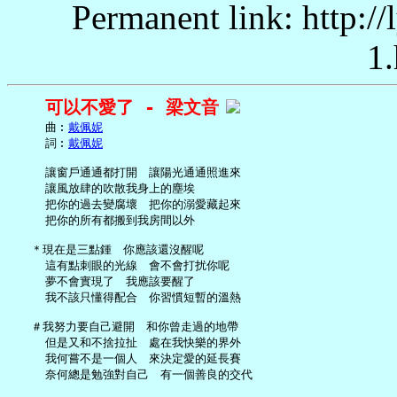
Permanent link: http:/
1.
可以不愛了 - 梁文音
     曲︰
戴佩妮
     詞︰
戴佩妮
     讓窗戶通通都打開　讓陽光通通照進來

     讓風放肆的吹散我身上的塵埃

     把你的過去變腐壞　把你的溺愛藏起來

     把你的所有都搬到我房間以外

   ＊現在是三點鍾　你應該還沒醒呢

     這有點刺眼的光線　會不會打扰你呢

     夢不會實現了　我應該要醒了

     我不該只懂得配合　你習慣短暫的溫熱

   ＃我努力要自己避開　和你曾走過的地帶

     但是又和不捨拉扯　處在我快樂的界外

     我何嘗不是一個人　來決定愛的延長賽

     奈何總是勉強對自己　有一個善良的交代
