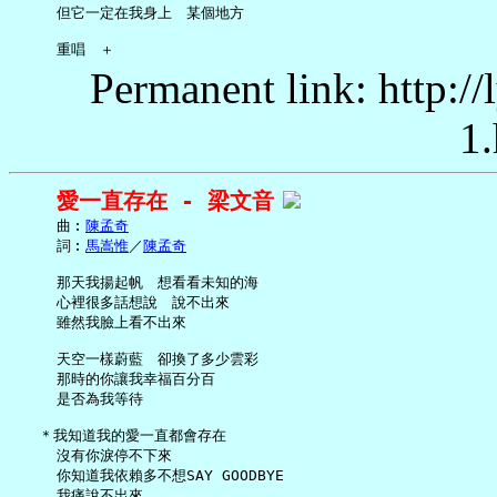
     但它一定在我身上　某個地方

Permanent link: http:/
1.
愛一直存在 - 梁文音
     曲︰
陳孟奇
     詞︰
馬嵩惟
／
陳孟奇
     那天我揚起帆　想看看未知的海

     心裡很多話想說　說不出來

     雖然我臉上看不出來

     天空一樣蔚藍　卻換了多少雲彩

     那時的你讓我幸福百分百

     是否為我等待

   ＊我知道我的愛一直都會存在

     沒有你淚停不下來

     你知道我依賴多不想SAY GOODBYE

     我痛說不出來
