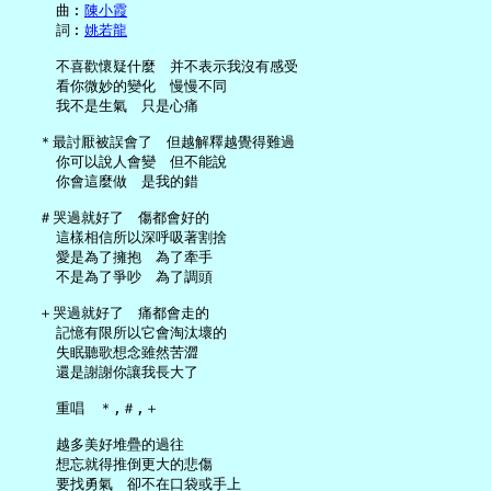
     曲︰
陳小霞
     詞︰
姚若龍
     不喜歡懷疑什麼　并不表示我沒有感受

     看你微妙的變化　慢慢不同

     我不是生氣　只是心痛

   ＊最討厭被誤會了　但越解釋越覺得難過

     你可以說人會變　但不能說

     你會這麼做　是我的錯

   ＃哭過就好了　傷都會好的

     這樣相信所以深呼吸著割捨

     愛是為了擁抱　為了牽手

     不是為了爭吵　為了調頭

   ＋哭過就好了　痛都會走的

     記憶有限所以它會淘汰壞的

     失眠聽歌想念雖然苦澀

     還是謝謝你讓我長大了

     重唱　＊,＃,＋

     越多美好堆疊的過往

     想忘就得推倒更大的悲傷

     要找勇氣　卻不在口袋或手上
