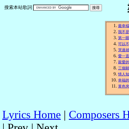
搜索本站歌詞
最幸
我不
第一
可以
哭過
愛一
親愛
三個
情人
幸福
黃色
Lyrics Home
|
Composers 
| Prev | Next