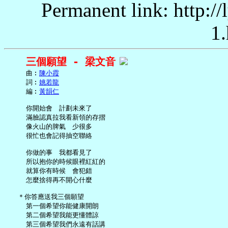
Permanent link: http:/
1.
三個願望 - 梁文音
     曲︰
陳小霞
     詞︰
姚若龍
     編︰
黃韻仁
     你開始會　計劃未來了

     滿臉認真拉我看新領的存摺

     像火山的脾氣　少很多

     很忙也會記得抽空聯絡

     你做的事　我都看見了

     所以抱你的時候眼裡紅紅的

     就算你有時候　會犯錯

     怎麼捨得再不開心什麼

   ＊你答應送我三個願望

     第一個希望你能健康開朗

     第二個希望我能更懂體諒

     第三個希望我們永遠有話講
