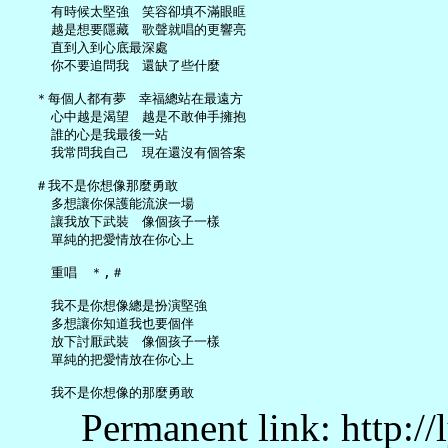
     有時候太堅強　笑容卻填不滿眼眶

     越是想要隱藏　歌聲就唱的更響亮

     直到入到心底最深處

     你不要追問我　還缺了些什麼

   ＊每個人都有夢　幸福總站在最遠方

     心中越是渴望　越是不敢伸手擁抱

     誰的心是我最後一站

     我常問我自己　現在還沒有個答案

   ＃我不是你想像那麼勇敢

     多想讓你保護能流淚一場

     讓我放下武裝　像個孩子一樣

     單純的把愛情放在你心上

     重唱　＊,＃

     我不是你想像總是扮演堅強

     多想讓你知道我也要個伴

     放下討厭武裝　像個孩子一樣

     單純的把愛情放在你心上

Permanent link: http:/