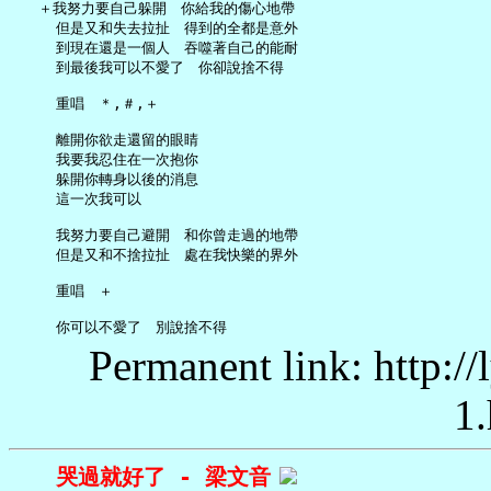
   ＋我努力要自己躲開　你給我的傷心地帶

     但是又和失去拉扯　得到的全都是意外

     到現在還是一個人　吞噬著自己的能耐

     到最後我可以不愛了　你卻說捨不得

     重唱　＊,＃,＋

     離開你欲走還留的眼睛

     我要我忍住在一次抱你

     躲開你轉身以後的消息

     這一次我可以

     我努力要自己避開　和你曾走過的地帶

     但是又和不捨拉扯　處在我快樂的界外

     重唱　＋

Permanent link: http:/
1.
哭過就好了 - 梁文音