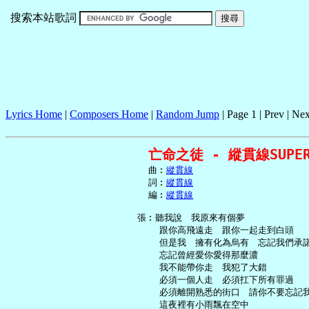
搜索本站歌詞
Lyrics Home
|
Composers Home
|
Random Jump
| Page 1 | Prev | Nex
亡命之徒 - 縱貫線SUPER
     曲︰
縱貫線
     詞︰
縱貫線
     編︰
縱貫線
   張︰聽我說　我原來有個夢

       跟你高飛遠走　跟你一起走到白頭

       但是我　擁有化為烏有　忘記我們承諾
       忘記曾經愛你愛得那麼濃

       我不能帶你走　我犯了大錯

       必須一個人走　必須扛下所有罪過

       必須離開熟悉的街口　請你不要忘記我
       這夜裡有小雨飄在空中
