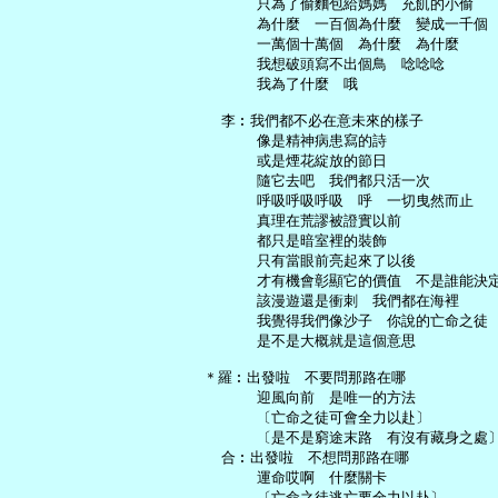
       只為了偷麵包給媽媽　充飢的小偷

       為什麼　一百個為什麼　變成一千個

       一萬個十萬個　為什麼　為什麼

       我想破頭寫不出個鳥　唸唸唸

       我為了什麼　哦

   李︰我們都不必在意未來的樣子

       像是精神病患寫的詩

       或是煙花綻放的節日

       隨它去吧　我們都只活一次

       呼吸呼吸呼吸　呼　一切曳然而止

       真理在荒謬被證實以前

       都只是暗室裡的裝飾

       只有當眼前亮起來了以後

       才有機會彰顯它的價值　不是誰能決定
       該漫遊還是衝刺　我們都在海裡

       我覺得我們像沙子　你說的亡命之徒

       是不是大概就是這個意思

 ＊羅︰出發啦　不要問那路在哪

       迎風向前　是唯一的方法

       〔亡命之徒可會全力以赴〕

       〔是不是窮途末路　有沒有藏身之處〕
   合︰出發啦　不想問那路在哪

       運命哎啊　什麼關卡

       〔亡命之徒逃亡要全力以赴〕
