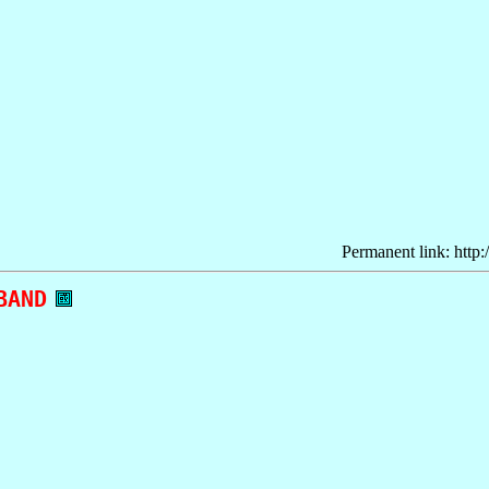


Permanent link: http:
AND