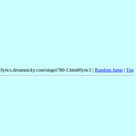
//lyrics.dreamnicky.com/singer780-1.html#lyric1 |
Random Jump
|
Top