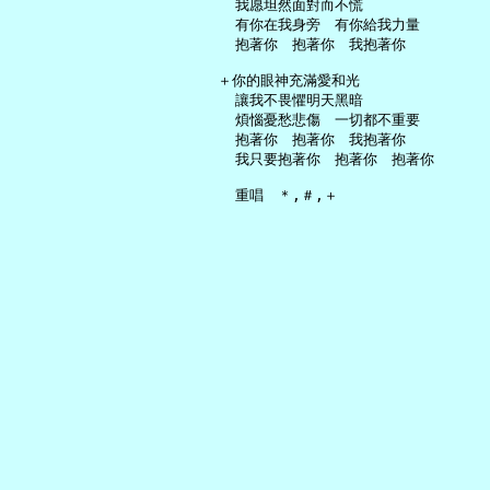
     我愿坦然面對而不慌

     有你在我身旁　有你給我力量

     抱著你　抱著你　我抱著你

   ＋你的眼神充滿愛和光

     讓我不畏懼明天黑暗

     煩惱憂愁悲傷　一切都不重要

     抱著你　抱著你　我抱著你

     我只要抱著你　抱著你　抱著你
