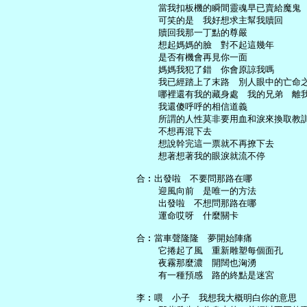
       當我扣板機的瞬間靈魂早已賣給魔鬼

       可笑的是　我好想求主幫我贖回

       贖回我那一丁點的尊嚴

       想起媽媽的臉　對不起這幾年

       是否有機會再見你一面

       媽媽我犯了錯　你會原諒我嗎

       我已經踏上了末路　別人眼中的亡命之
       哪裡還有我的藏身處　我的兄弟　離我
       我還傻呼呼的相信道義

       所謂的人性莫非要用血和淚來換取教訓
       不想再混下去

       想說幹完這一票就不再撩下去

       想著想著我的眼淚就流不停

   合︰出發啦　不要問那路在哪

       迎風向前　是唯一的方法

       出發啦　不想問那路在哪

       運命哎呀　什麼關卡

   合︰當車聲隆隆　夢開始陣痛

       它捲起了風　重新雕塑每個面孔

       夜霧那麼濃　開闊也洶湧

       有一種預感　路的終點是迷宮

   李︰喂　小子　我想我大概明白你的意思
