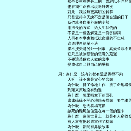
       那些發生在你身上的　曾經以不同的面
       也在我生命裡出現過好幾次

       對此　我並無更高明的解釋

       只是覺得今天說不定是個合適的日子

       我們就各自用舒服的姿勢

       用擅長的方式　給人生我們的

       不管是一種告解還是一份答辯詞

       人再有本事也難抵抗命運的不仁慈

       這道理再簡單不過

       接不接受是另外一回事　真愛並非不來
       它只是被無預警的惡意的延遲

       不要讓某個女人做的蠢事

       變成你自己與自己的爭執

   周︰為什麼　該有的都有還是覺得不夠

       天呀　該不會是貪心的念頭

       為什麼　拼了命地工作　拼了命地追夢
       到頭來原地沒有動過

       為什麼　萬里晴空下的面孔

       庸庸碌碌不開心地鎖著眉頭　要向誰哭
       為什麼　想去看場電影

       該死的颱風偏偏選在每一個的週末

       為什麼　這個世界上　就是有人窮得發
       有人富有把鈔票當作了枕頭

       為什麼　新聞裡鼻酸故事
