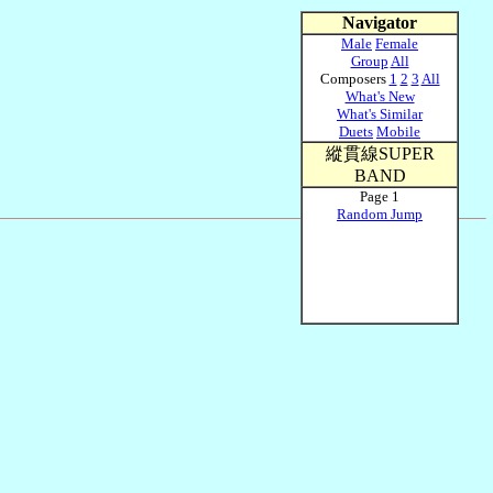
Navigator
Male
Female
Group
All
Composers
1
2
3
All
What's New
What's Similar
Duets
Mobile
縱貫線SUPER
BAND
Page 1
Random Jump