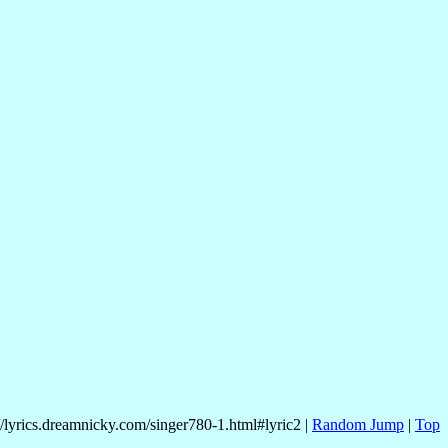
//lyrics.dreamnicky.com/singer780-1.html#lyric2 |
Random Jump
|
Top