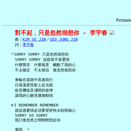
Permane
對不起﹐只是忽然很想你 - 李宇春
     曲︰
KIM SE JIN
／
SEO JUNG JIN
     詞︰
李宇春
   ＊SORRY SORRY 只是忽然很想你

     SORRY SORRY 這樣算不算愛情

     什麼聲音　什麼風景　觸動了我的心

     不太確定　不太相信　會忽然很想你

     車輪在道路中高速前行

     日落溫柔投射上反光鏡

     收音機低音淺唱的旋律

     讓我的心聽見微微動情

   ＃I REMEMBER REMEMBER

     誰說過愛情必須要望穿秋水刻骨銘心

     SORRY SO SORRY

     我只會忽然之間輕輕想起你

     重唱　＊
