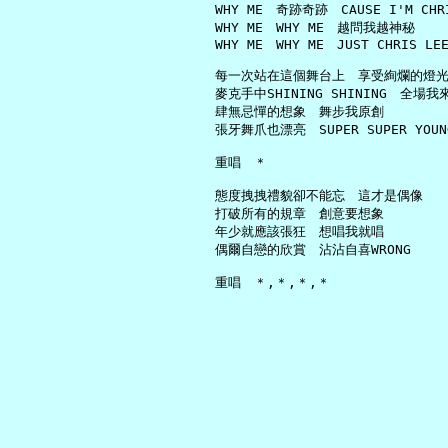
     WHY ME　奇跡奇跡　CAUSE I'M CHRI
     WHY ME　WHY ME　越問我越神秘

     WHY ME　WHY ME　JUST CHRIS LEE
     每一次站在這個舞台上　享受絢爛的燈光
     麥克手中SHINING SHINING　全場我來
     肆無忌憚的想象　舞步我原創

     張牙舞爪也漂亮　SUPER SUPER YOUNG
     重唱　＊

     態度拽拽禮貌卻不能忘　這才是偶像

     打破所有的規章　創意要想象

     年少就應該張狂　想唱我就唱

     偶爾自戀的欣賞　沾沾自喜WRONG
