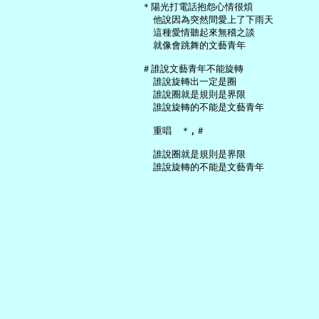
   ＊陽光打電話抱怨心情很煩

     他說因為突然間愛上了下雨天

     這種愛情聽起來無稽之談

     就像會跳舞的文藝青年

   ＃誰說文藝青年不能旋轉

     誰說旋轉出一定是圈

     誰說圈就是規則是界限

     誰說旋轉的不能是文藝青年

     重唱　＊,＃

     誰說圈就是規則是界限
