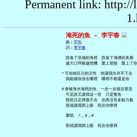
Permanent link: http:/
1.
淹死的魚 - 李宇春
     曲︰
宇珩
     詞︰
李宇春
     跌進了浩瀚的海裡　跌進了洶湧的美麗

     越大口呼吸越危機　愛上冒險　愛上了你
   ＊可你納百川的天性　快讓我生存不下去

     我能痛快游去哪裡　哪裡不都還是你

   ＃會被海水淹死的魚　一步一步接近窒息

     可是誰又讓我這一世　只是隻魚

     既然注定掙脫不去　也再沒有多餘力氣

     那就讓我閉上眼　死在你懷裡

     重唱　＊,＃,＃
