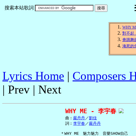
搜索本站歌詞
WHY M
對不起
會跳舞
淹死的
Lyrics Home
|
Composers 
| Prev | Next
WHY ME - 李宇春
     曲︰
嚴丹丹
／
劉佳
     詞︰
李宇春
／
嚴丹丹
   ＊WHY ME　魅力魅力　音樂SHOW自己
