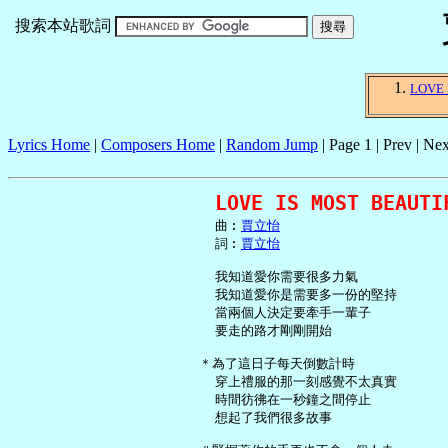
搜索本站歌詞
LOVE 
Lyrics Home
|
Composers Home
|
Random Jump
| Page 1 | Prev | Nex
LOVE IS MOST BEAUT
     曲︰
賈立怡
     詞︰
賈立怡
     我知道愛你需要很多力氣

     我知道愛你是需要多一份的堅持

     當兩個人決定要牽手一輩子

     要走的路才剛剛開始

   ＊為了這日子每天倒數計時

     穿上禮服的那一刻感覺不太真實

     時間彷彿在一秒鐘之間停止

     想起了我們很多故事
