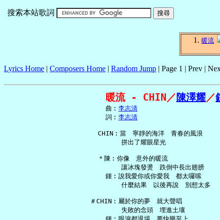
搜索本站歌詞
暖流
Lyrics Home
|
Composers Home
|
Random Jump
| Page 1 | Prev | Nex
暖流 - CHIN／
陳澤耀
／
     曲︰
李志清
     詞︰
李志清
   CHIN︰當　寧靜的海洋　青春的風浪

         拼出了耀眼星光

   ＊陳︰你像　意外的暖流

         讓冰塊發燙　跌倒中長出翅膀

     鍾︰說我愛你或你愛我　都太囉嗦

         什麼結果　以後再說　別想太多

 ＃CHIN︰屬於你的夢　就大聲唱

         失敗的念頭　埋進土壤

     鍾︰眼淚都退場　要快樂至上
