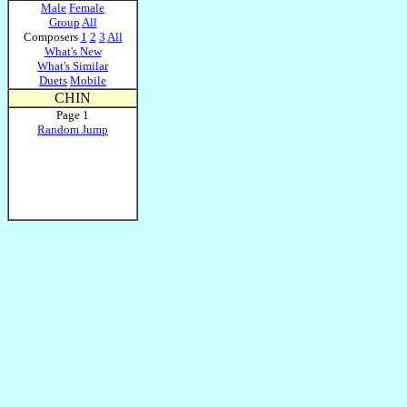
Male
Female
Group
All
Composers
1
2
3
All
What's New
What's Similar
Duets
Mobile
CHIN
Page 1
Random Jump