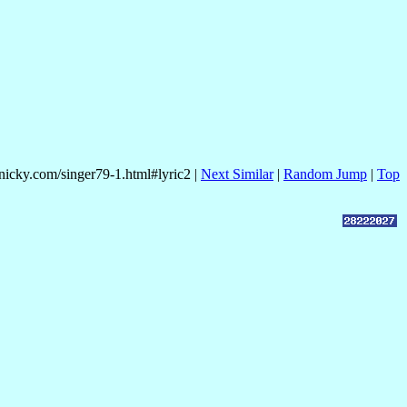
mnicky.com/singer79-1.html#lyric2 |
Next Similar
|
Random Jump
|
Top