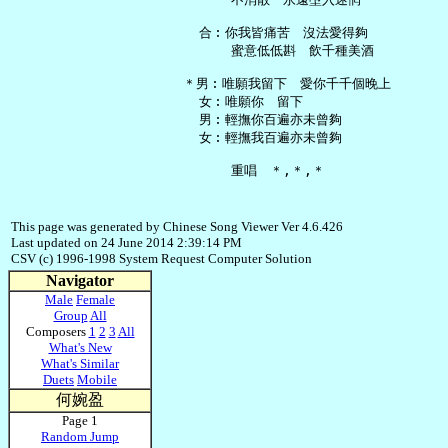
   合︰你我皆痛苦　沒法愛得夠

       蜜意低低斟　飲千種美酒

 ＊男︰唯願我留下　愛你千千個晚上

   女︰唯願你　留下

   男︰輕撫你百遍亦未曾夠

   女︰輕撫我百遍亦未曾夠

This page was generated by Chinese Song Viewer Ver 4.6.426
Last updated on 24 June 2014 2:39:14 PM
CSV (c) 1996-1998 System Request Computer Solution
Navigator
Male
Female
Group
All
Composers
1
2
3
All
What's New
What's Similar
Duets
Mobile
何婉盈
Page 1
Random Jump