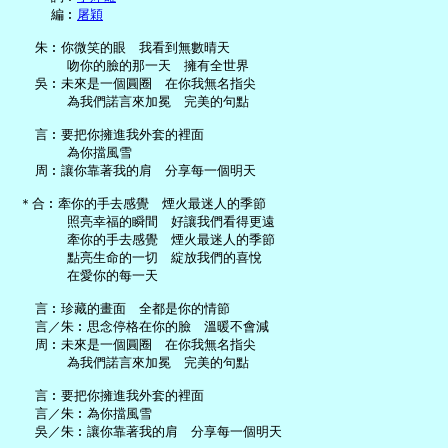
     編︰
屠穎
   朱︰你微笑的眼　我看到無數晴天

       吻你的臉的那一天　擁有全世界

   吳︰未來是一個圓圈　在你我無名指尖

       為我們諾言來加冕　完美的句點

   言︰要把你擁進我外套的裡面

       為你擋風雪

   周︰讓你靠著我的肩　分享每一個明天

 ＊合︰牽你的手去感覺　煙火最迷人的季節

       照亮幸福的瞬間　好讓我們看得更遠

       牽你的手去感覺　煙火最迷人的季節

       點亮生命的一切　綻放我們的喜悅

       在愛你的每一天

   言︰珍藏的畫面　全都是你的情節

   言／朱︰思念停格在你的臉　溫暖不會減

   周︰未來是一個圓圈　在你我無名指尖

       為我們諾言來加冕　完美的句點

   言︰要把你擁進我外套的裡面

   言／朱︰為你擋風雪

   吳／朱︰讓你靠著我的肩　分享每一個明天
