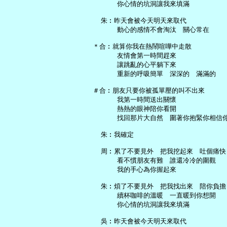
       你心情的坑洞讓我來填滿

   朱︰昨天會被今天明天來取代

       動心的感情不會淘汰　關心常在

 ＊合︰就算你我在熱鬧喧嘩中走散

       友情會第一時間趕來

       讓跳亂的心平躺下來

       重新的呼吸簡單　深深的　滿滿的

 ＃合︰朋友只要你被孤單壓的叫不出來

       我第一時間送出關懷

       熱熱的眼神陪你看開

       找回那片大自然　圍著你抱緊你相信你
   朱︰我確定

   周︰累了不要見外　把我挖起來　吐個痛快

       看不慣朋友有難　誰還冷冷的圍觀

       我的手心為你握起來

   朱︰煩了不要見外　把我找出來　陪你負擔

       續杯咖啡的溫暖　一直暖到你想開

       你心情的坑洞讓我來填滿

   吳︰昨天會被今天明天來取代
