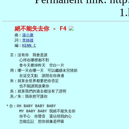
1.
絕不能失去你 - F4
     曲︰
湯小康
     詞︰
李焯雄
     編︰
KENN C
   言︰沒有你　我會是誰

       心停在哪裡都不對

       拿今天擦掉昨天　空白一片

   周︰哪一天在哪一天　可以繼續未完情節

       在這交叉點　誰陪在你身邊

   朱︰就算全世界都要把你否定

       也不能讀我放棄你

   吳︰就算我們的過去都沒有了證明

   吳／朱︰我依然守護你

 ＊合︰OH BABY BABY BABY

       MY BABY BABY 我絕不能失去你

       你手心　你聲音　還佔領我的心

       怎能忘記　想你就像是呼吸
