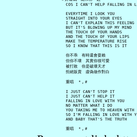
     COS I CAN'T HELP FALLING IN L
     EVERYTIME I LOOK YOU

     STRAIGHT INTO YOUR EYES

     I CAN'T EXPLAIN THIS FEELING

     BUT IT'S BLOWING UP MY MIND

     THE TOUCH OF YOUR HANDS

     AND THE TOUCH OF YOUR LIPS

     MAKE THE TEMPERATURE RISE

     SO I KNOW THAT THIS IS IT

     你不乖　有時還會耍賴

     但你不壞　其實你很可愛

     被打敗　你是破壞天才

     拒絕販賣　虛偽做作對白

     重唱　＊,＃

     I JUST CAN'T STOP IT

     I JUST CAN'T HELP IT

     FALLING IN LOVE WITH YOU

     NO MATTER WHAT I DO

     YOU TAKING ME TO HEAVEN WITH 
     SO I'M FALLING IN LOVE WITH YO
     AND BABY THAT'S THE TRUTH
