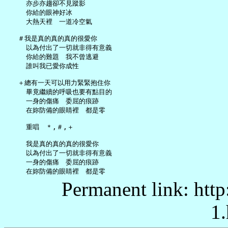
     亦步亦趨卻不見蹤影

     你給的眼神好冰

     大熱天裡　一道冷空氣

   ＃我是真的真的真的很愛你

     以為付出了一切就非得有意義

     你給的難題　我不曾逃避

     誰叫我已愛你成性

   ＋總有一天可以用力緊緊抱住你

     畢竟繼續的呼吸也要有點目的

     一身的傷痛　委屈的痕跡

     在妳防備的眼睛裡　都是零

     重唱　＊,＃,＋

     我是真的真的真的很愛你

     以為付出了一切就非得有意義

     一身的傷痛　委屈的痕跡

Permanent link: http
1.