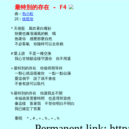
最特別的存在 - F4
     曲︰
包小松
     詞︰
徐世珍
   ＊天很藍　風吹著白襯衫

     快樂也像漲滿風的帆　哦

     抱著你　感覺那麼自然

     不必客氣　你隨時可以去依賴

   ＃愛上誰　不是一種交換

     我心甘情願這樣守護你　你不用還

   ＋最特別的存在　你值得我等待

     一顆心就這樣被你　一點一點佔滿

     愛這個字　說了就不會改

     不會有誰可以取代

   ％最特別的存在　你讓我走不開

     幸福就算需要時間　也是理所當然

     像這樣　靠著我　不管你明白不明白

     我已確定了答案

Permanent link: http