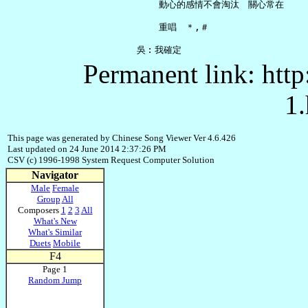
       動心的感情不會淘汰　關心常在

       重唱　＊,＃

Permanent link: http
1.
This page was generated by Chinese Song Viewer Ver 4.6.426
Last updated on 24 June 2014 2:37:26 PM
CSV (c) 1996-1998 System Request Computer Solution
Navigator
Male
Female
Group
All
Composers
1
2
3
All
What's New
What's Similar
Duets
Mobile
F4
Page 1
Random Jump