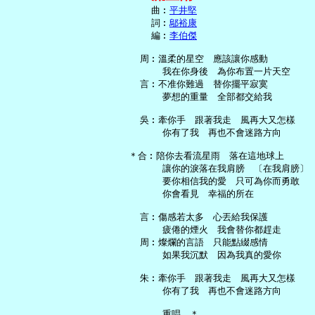
     曲︰
平井堅
     詞︰
鄔裕康
     編︰
李伯傑
   周︰溫柔的星空　應該讓你感動

       我在你身後　為你布置一片天空

   言︰不准你難過　替你擺平寂寞

       夢想的重量　全部都交給我

   吳︰牽你手　跟著我走　風再大又怎樣

       你有了我　再也不會迷路方向

 ＊合︰陪你去看流星雨　落在這地球上

       讓你的淚落在我肩膀　〔在我肩膀〕

       要你相信我的愛　只可為你而勇敢

       你會看見　幸福的所在

   言︰傷感若太多　心丟給我保護

       疲倦的煙火　我會替你都趕走

   周︰燦爛的言語　只能點綴感情

       如果我沉默　因為我真的愛你

   朱︰牽你手　跟著我走　風再大又怎樣

       你有了我　再也不會迷路方向

       重唱　＊
