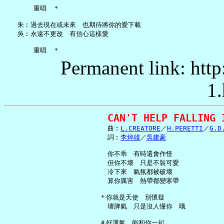
       重唱　＊

   朱︰過去現在或未來　也期待將你的愛下載

   吳︰永遠不更改　有信心這樣愛

Permanent link: http
1.
CAN'T HELP FALLING 
     曲︰
L.CREATORE
／
H.PERETTI
／
G.D
     詞︰
李焯雄
／
吳建豪
     你不乖　有時還會作怪

     但你不壞　只是不裝可愛

     冷下來　氣氛都被破壞

     算你厲害　熱帶都變寒帶

   ＊你就是天使　別懷疑

     壞脾氣　只是沒人懂你　哦

   ＃好運氣　能和你一起
