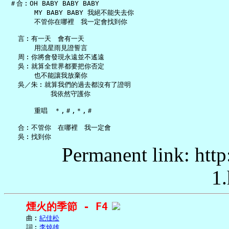
 ＃合︰OH BABY BABY BABY

       MY BABY BABY 我絕不能失去你

       不管你在哪裡　我一定會找到你

   言︰有一天　會有一天

       用流星雨見證誓言

   周︰你將會發現永遠並不遙遠

   吳︰就算全世界都要把你否定

       也不能讓我放棄你

   吳／朱︰就算我們的過去都沒有了證明

           我依然守護你

       重唱　＊,＃,＊,＃

   合︰不管你　在哪裡　我一定會

Permanent link: http
1.
煙火的季節 - F4
     曲︰
紀佳松
     詞︰
李焯雄