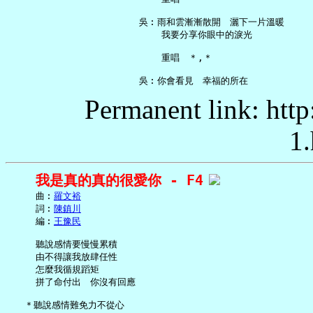
   吳︰雨和雲漸漸散開　灑下一片溫暖

       我要分享你眼中的淚光

       重唱　＊,＊

Permanent link: http
1.
我是真的真的很愛你 - F4
     曲︰
羅文裕
     詞︰
陳鎮川
     編︰
王豫民
     聽說感情要慢慢累積

     由不得讓我放肆任性

     怎麼我循規蹈矩

     拼了命付出　你沒有回應

   ＊聽說感情難免力不從心
