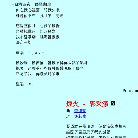
   ＋你在深夜　像黑咖啡

     你在我心裡面　陪我失眠

     可是卻不在　我〔的〕身邊

     感冒整個月　心裡的疲倦

     比發燒暈眩　比頭痛烈

     我不愛爭辯　腦海卻默默

     決定一切

     重唱　＊,＃,＋

     換沙發　換窗簾　卻換不掉你固執的氣味

     抱著一起養的小狗倔強假裝克服了傷悲

     它吻了我　弄亂藏好的淚

Permane
煙火 - 郭采潔
     曲︰
李偉菘
     詞︰
姚若龍
     凝望本來是繾綣　怎麼淪落成無言

     誰關了窗窒息了我的感覺

     你的手心貼著臉　內心卻不再重疊
