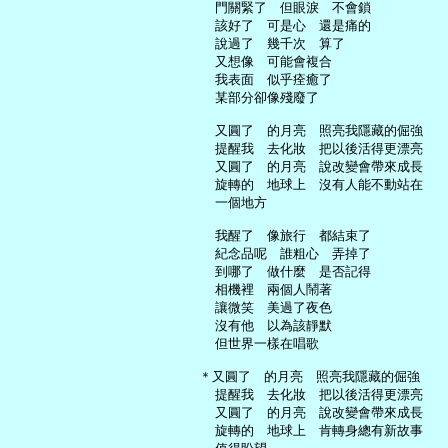
     門關緊了　但眼淚　不會鎖

     該好了　可是心　還是痛的

     說過了　幾千次　算了

     又想像　可能會複合

     我表面　似乎痊癒了

     某部分卻像殘廢了

     又圓了　的月亮　照亮我隱藏的倔強

     提醒我　去化妝　把以後活得更漂亮

     又圓了　的月亮　說改變會帶來成長

     旋轉的　地球上　沒有人能不動站在

     一個地方

     我醒了　像旅行　都結束了

     紀念品呢　誰粗心　弄掉了

     到哪了　做什麼　是否記得

     相機裡　兩個人鬧著

     讓微笑　美過了夜色

     沒有他　以為該靜默

     但世界一樣在唱歌

   ＊又圓了　的月亮　照亮我隱藏的倔強

     提醒我　去化妝　把以後活得更漂亮

     又圓了　的月亮　說改變會帶來成長

     旋轉的　地球上　肯轉身總有新故事
