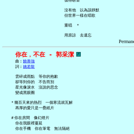
     值得盼望

     沒有他　以為該靜默

     但世界一樣在唱歌

     重唱　＊

Permane
你在﹐不在 - 郭采潔
     曲︰
饒善強
     詞︰
姚若龍
     雲碎成雨點　等你的抱歉

     卻等到你的　不告而別

     星光像淚水　沒說的思念

     變成黑眼圈

   ＊幾百天來的熱烈　一個寒流就瓦解

     再厚的愛只是一疊紙片

   ＃你在房間　像幻燈片

     你在我眼裡蔓延

     你在手機　你在筆電　無法隔絕
