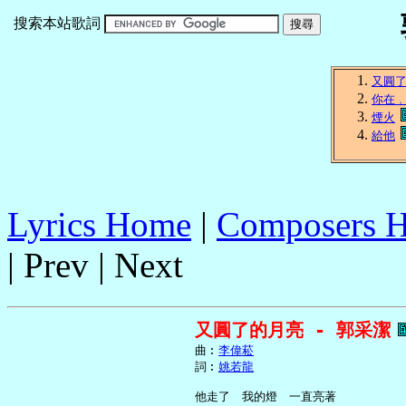
搜索本站歌詞
又圓
你在
煙火
給他
Lyrics Home
|
Composers 
| Prev | Next
又圓了的月亮 - 郭采潔
     曲︰
李偉菘
     詞︰
姚若龍
     他走了　我的燈　一直亮著
