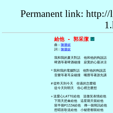
Permanent link: http:/
1.
給他 - 郭采潔
     曲︰
陳珊妮
     詞︰
陳珊妮
     我和我的夏天對話　他和他的狗說話

     啤酒等著啤酒碰撞　寂寞的心最冰涼

   ＊我和我的電腦對話　他對他的狗說謊

     音樂等著耳朵碰撞　嘴唇等著誰先講

   ＃從昨天到今天　你過的怎麼樣

     從今天到明天　你心裡怎麼想

   ＋送愛心LATTE給他　送微笑表情給他

     下雨天把傘給他　這星期天留給他

     留半個PIZZA給他　傳一個簡訊給他

     想唱首歌送給他　小秘密都留給他
