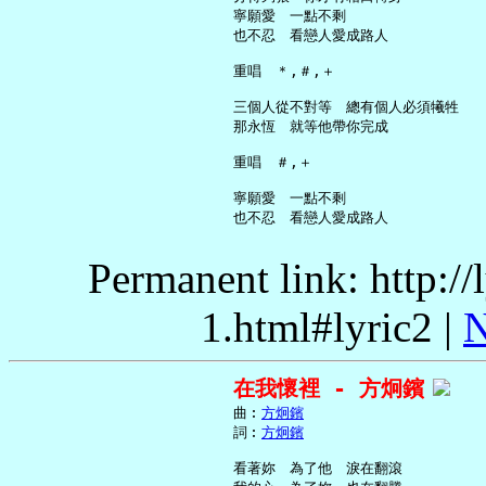
     寧願愛　一點不剩

     也不忍　看戀人愛成路人

     重唱　＊,＃,＋

     三個人從不對等　總有個人必須犧牲

     那永恆　就等他帶你完成

     重唱　＃,＋

     寧願愛　一點不剩

Permanent link: http:/
1.html#lyric2 |
N
在我懷裡 - 方炯鑌
     曲︰
方炯鑌
     詞︰
方炯鑌
     看著妳　為了他　淚在翻滾
