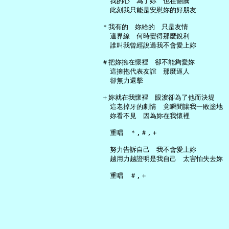
     我的心　為了妳　也在翻騰

     此刻我只能是安慰妳的好朋友

   ＊我有的　妳給的　只是友情

     這界線　何時變得那麼銳利

     誰叫我曾經說過我不會愛上妳

   ＃把妳擁在懷裡　卻不能夠愛妳

     這擁抱代表友誼　那麼逼人

     卻無力還擊

   ＋妳就在我懷裡　眼淚卻為了他而決堤

     這老掉牙的劇情　竟瞬間讓我一敗塗地

     妳看不見　因為妳在我懷裡

     重唱　＊,＃,＋

     努力告訴自己　我不會愛上妳

     越用力越證明是我自己　太害怕失去妳
