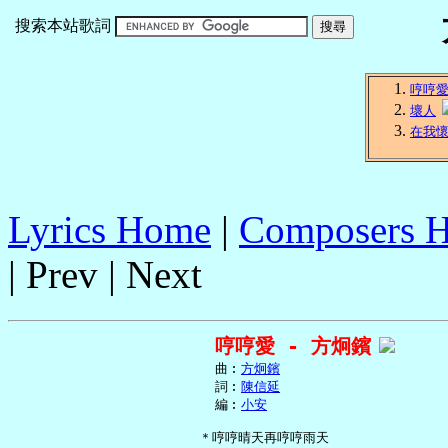
搜索本站歌詞
哼哼
壞人
在我
Lyrics Home
|
Composers 
| Prev | Next
哼哼愛 - 方炯鑌
     曲︰
方炯鑌
     詞︰
陳信延
     編︰
小安
   ＊哼哼晴天再哼哼雨天
