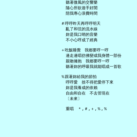
     聽著微風的交響樂

     隨心所欲遊手好閒

     陪我專心浪費時間

   ＃哼哼昨天再哼哼明天

     亂了和弦的流水線

     妳是我口哨的音樂

     不小心哼成了經典

   ＋吃飯睡覺　我都要哼一哼

     邊走邊唱彷彿變成我身體一部份

     親吻擁抱　我都要哼一哼

     聽著妳的呼吸我就能唱成一首歌

   ％跟著妳給我的節拍

     哼哼愛　捨不得把愛停下來

     妳是我養成的依賴

     自由和自在　不去管現在

     〔未來〕
