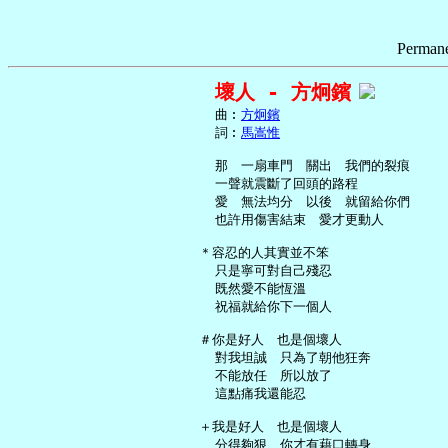
Permane
壞人 - 方炯鑌
     曲︰
方炯鑌
     詞︰
馬嵩惟
     那　一扇車門　關出　我們的裂痕

     一聲就震斷了回頭的路程

     愛　無法均分　以後　就留給你們

     也許用傷害結束　愛才更動人

   ＊容忍的人其實並不笨

     只是寧可對自己殘忍

     既然愛不能恆溫

     祝福就給你下一個人

   ＃你是好人　也是個壞人

     對我坦誠　只為了朝他狂奔

     不能放任　所以放了

     這點痛我還能忍

   ＋我是好人　也是個壞人

     分得夠狠　你才有藉口轉身
