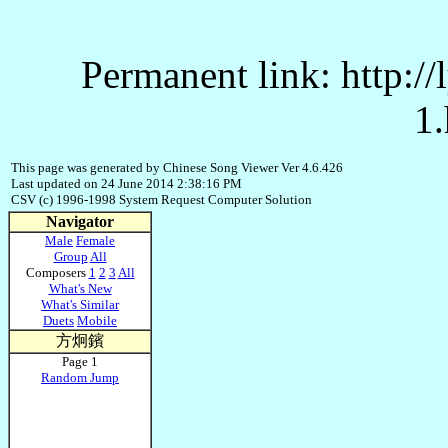
Permanent link: http:/
1.
This page was generated by Chinese Song Viewer Ver 4.6.426
Last updated on 24 June 2014 2:38:16 PM
CSV (c) 1996-1998 System Request Computer Solution
Navigator
Male
Female
Group
All
Composers
1
2
3
All
What's New
What's Similar
Duets
Mobile
方炯鑌
Page 1
Random Jump