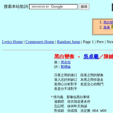
搜索本站歌詞
黑白
風暴
Lyrics Home
|
Composers Home
|
Random Jump
| Page 1 | Prev | Nex
黑白變奏 - 
吳卓羲
／陳
     曲︰
周永恒
     詞︰
鄭櫻綸
     日夜之間的接口　段落之間的變奏

     落入忠奸的缺口　灰黑之間你遊走

     愈用心分析對手　愈是交心的戰鬥

     愈是分不清對手

   ＊情与義　那像似黑白事情

     遊戲吧　你共我追逐未停

     忘記吧　抹掉昨天熱誠

     對或錯　你或我　決定勝 HEA WOO
