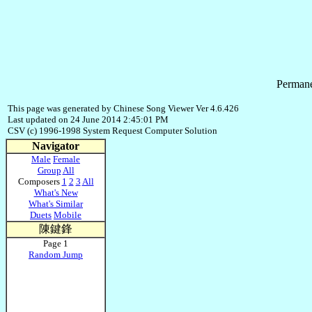
Permane
This page was generated by Chinese Song Viewer Ver 4.6.426
Last updated on 24 June 2014 2:45:01 PM
CSV (c) 1996-1998 System Request Computer Solution
Navigator
Male
Female
Group
All
Composers
1
2
3
All
What's New
What's Similar
Duets
Mobile
陳鍵鋒
Page 1
Random Jump