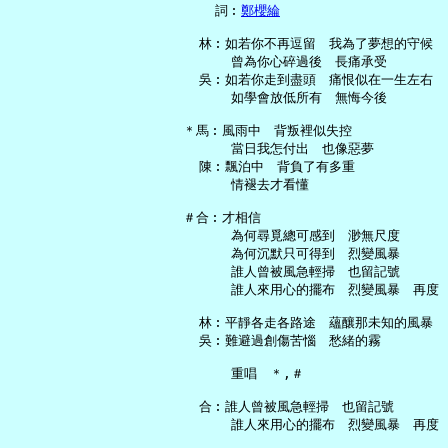
     詞︰
鄭櫻綸
   林︰如若你不再逗留　我為了夢想的守候

       曾為你心碎過後　長痛承受

   吳︰如若你走到盡頭　痛恨似在一生左右

       如學會放低所有　無悔今後

 ＊馬︰風雨中　背叛裡似失控

       當日我怎付出　也像惡夢

   陳︰飄泊中　背負了有多重

       情褪去才看懂

 ＃合︰才相信

       為何尋覓總可感到　渺無尺度

       為何沉默只可得到　烈變風暴

       誰人曾被風急輕掃　也留記號

       誰人來用心的擺布　烈變風暴　再度

   林︰平靜各走各路途　蘊釀那未知的風暴

   吳︰難避過創傷苦惱　愁緒的霧

       重唱　＊,＃

   合︰誰人曾被風急輕掃　也留記號
