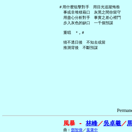
   ＃用什麼狙擊對手　用目光追蹤悔咎

     事或非堆積藉口　灰黑之間你留守

     用盡心分析對手　事實之差心裡鬥

     步入灰色的缺口　一千個預謀

     重唱　＊,＃

     猜不透日後　不知去或留　

Permane
風暴 - 
林峰
／
吳卓羲
／
     曲︰
鄧智偉
／
葉肇中