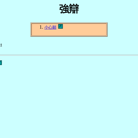
強辯
小心願
t