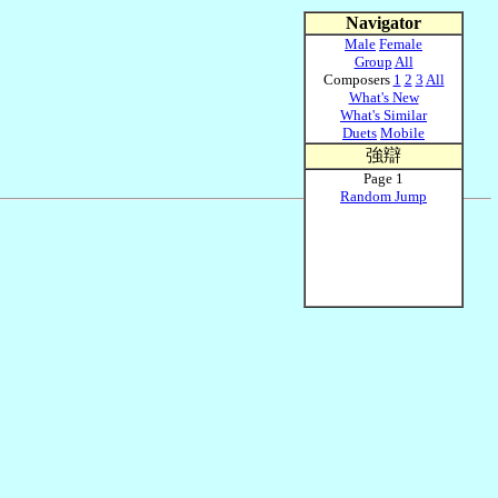
Navigator
Male
Female
Group
All
Composers
1
2
3
All
What's New
What's Similar
Duets
Mobile
強辯
Page 1
Random Jump