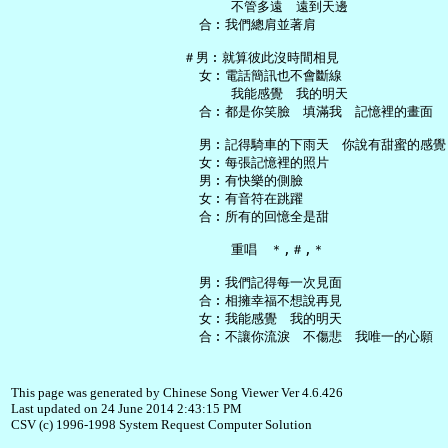
       不管多遠　遠到天邊

   合︰我們總肩並著肩

 ＃男︰就算彼此沒時間相見

   女︰電話簡訊也不會斷線

       我能感覺　我的明天

   合︰都是你笑臉　填滿我　記憶裡的畫面

   男︰記得騎車的下雨天　你說有甜蜜的感覺

   女︰每張記憶裡的照片

   男︰有快樂的側臉

   女︰有音符在跳躍

   合︰所有的回憶全是甜

       重唱　＊,＃,＊

   男︰我們記得每一次見面

   合︰相擁幸福不想說再見

   女︰我能感覺　我的明天

This page was generated by Chinese Song Viewer Ver 4.6.426
Last updated on 24 June 2014 2:43:15 PM
CSV (c) 1996-1998 System Request Computer Solution