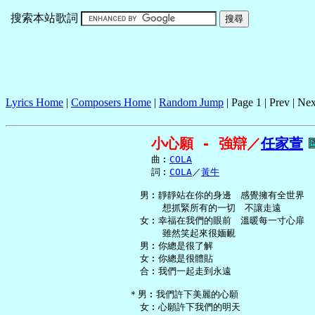
搜索本站歌詞
Lyrics Home
|
Composers Home
|
Random Jump
| Page 1 | Prev | Nex
小心願 - 強辯／
任家萱
     曲︰
COLA
     詞︰
COLA
／
黃牛
   男︰靜靜站在你的身邊　感覺擁有全世界

       想抓緊所有的一切　不讓走遠

   女︰幸福在我們的眼前　溫暖每一寸心扉

       雖然笑起來很媔靦

   男︰你總是很了解

   女︰你總是很體貼

   合︰我們一起走到永遠

 ＊男︰我們許下美麗的心願

   女︰心願許下我們的明天
