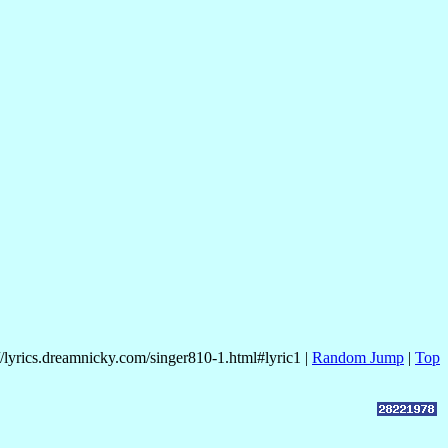
//lyrics.dreamnicky.com/singer810-1.html#lyric1 |
Random Jump
|
Top