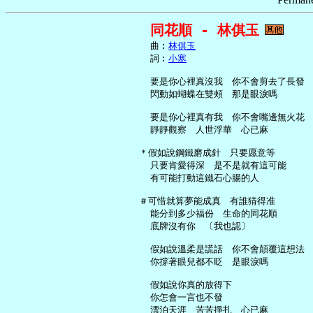
同花順 - 林倛玉
     曲︰
林倛玉
     詞︰
小寒
     要是你心裡真沒我　你不會剪去了長發

     閃動如蝴蝶在雙頰　那是眼淚嗎

     要是你心裡真有我　你不會嘴邊無火花

     靜靜觀察　人世浮華　心已麻

   ＊假如說鋼鐵磨成針　只要愿意等

     只要肯愛得深　是不是就有這可能

     有可能打動這鐵石心腸的人

   ＃可惜就算夢能成真　有誰猜得准

     能分到多少福份　生命的同花順

     底牌沒有你　〔我也認〕

     假如說溫柔是謊話　你不會顛覆這想法

     你撐著眼兒都不眨　是眼淚嗎

     假如說你真的放得下

     你怎會一言也不發

     漂泊天涯　苦苦掙扎　心已麻
