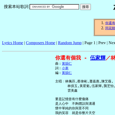
搜索本站歌詞
你還
同花
Lyrics Home
|
Composers Home
|
Random Jump
| Page 1 | Prev | Nex
你還有個我 - 
伍家輝
／
     曲︰
黃韻仁
     詞︰
小寒
     編︰
黃韻仁
     主唱﹕林佩芬,蔡偉彬,蕭嘉惠,陳艾薇,

           林倛玉,黃星魁,伍家輝,龔芝怡,
           雲美鑫

     要是記憶曾有什麼傷痛

     是人心中　不夠體諒與溝通

     懷中單純的你與眾不同

     我的笑容　就是你整片天空
