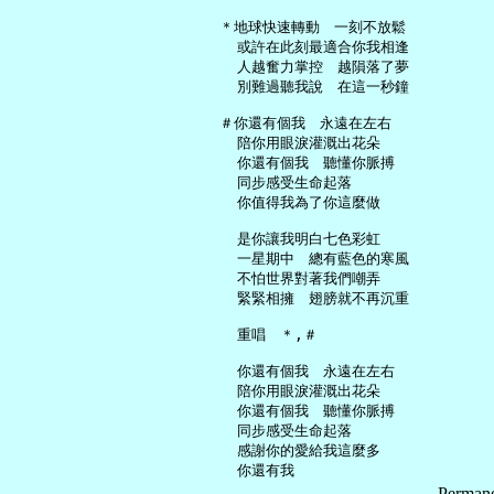
   ＊地球快速轉動　一刻不放鬆

     或許在此刻最適合你我相逢

     人越奮力掌控　越隕落了夢

     別難過聽我說　在這一秒鐘

   ＃你還有個我　永遠在左右

     陪你用眼淚灌溉出花朵

     你還有個我　聽懂你脈搏

     同步感受生命起落

     你值得我為了你這麼做

     是你讓我明白七色彩虹

     一星期中　總有藍色的寒風

     不怕世界對著我們嘲弄

     緊緊相擁　翅膀就不再沉重

     重唱　＊,＃

     你還有個我　永遠在左右

     陪你用眼淚灌溉出花朵

     你還有個我　聽懂你脈搏

     同步感受生命起落

     感謝你的愛給我這麼多

Permane