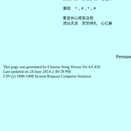
     重唱　＊,＃,＊,＃

     要是你心裡真沒我

Permane
This page was generated by Chinese Song Viewer Ver 4.6.426
Last updated on 24 June 2014 2:40:59 PM
CSV (c) 1996-1998 System Request Computer Solution