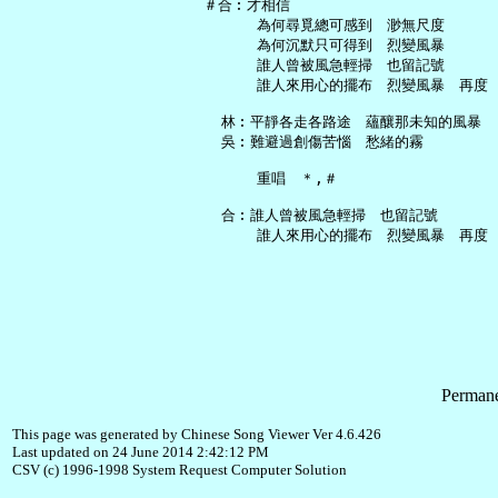
 ＃合︰才相信

       為何尋覓總可感到　渺無尺度

       為何沉默只可得到　烈變風暴

       誰人曾被風急輕掃　也留記號

       誰人來用心的擺布　烈變風暴　再度

   林︰平靜各走各路途　蘊釀那未知的風暴

   吳︰難避過創傷苦惱　愁緒的霧

       重唱　＊,＃

   合︰誰人曾被風急輕掃　也留記號

Permane
This page was generated by Chinese Song Viewer Ver 4.6.426
Last updated on 24 June 2014 2:42:12 PM
CSV (c) 1996-1998 System Request Computer Solution