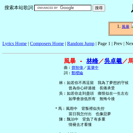
搜索本站歌詞
風暴
Lyrics Home
|
Composers Home
|
Random Jump
| Page 1 | Prev | Nex
風暴 - 
林峰
／
吳卓羲
／
     曲︰
鄧智偉
／
葉肇中
     詞︰
鄭櫻綸
   林︰如若你不再逗留　我為了夢想的守候

       曾為你心碎過後　長痛承受

   吳︰如若你走到盡頭　痛恨似在一生左右

       如學會放低所有　無悔今後

 ＊馬︰風雨中　背叛裡似失控

       當日我怎付出　也像惡夢

   陳︰飄泊中　背負了有多重

       情褪去才看懂
