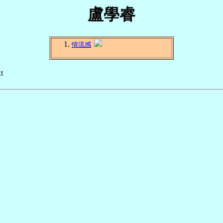
盧學睿
情流感
t