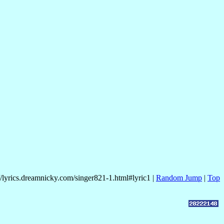
//lyrics.dreamnicky.com/singer821-1.html#lyric1 |
Random Jump
|
Top