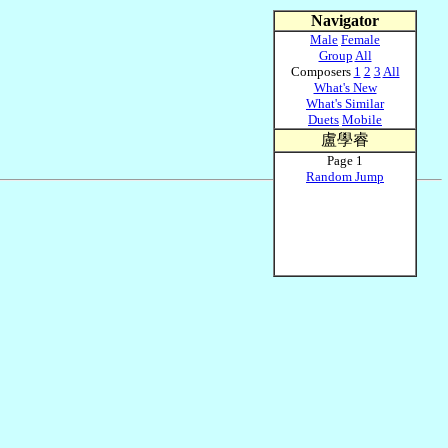
Navigator
Male
Female
Group
All
Composers
1
2
3
All
What's New
What's Similar
Duets
Mobile
盧學睿
Page 1
Random Jump