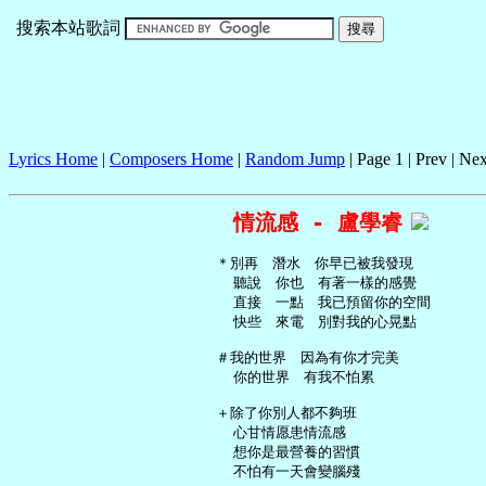
搜索本站歌詞
Lyrics Home
|
Composers Home
|
Random Jump
| Page 1 | Prev | Nex
情流感 - 盧學睿
   ＊別再　潛水　你早已被我發現

     聽說　你也　有著一樣的感覺

     直接　一點　我已預留你的空間

     快些　來電　別對我的心晃點

   ＃我的世界　因為有你才完美

     你的世界　有我不怕累

   ＋除了你別人都不夠班

     心甘情愿患情流感

     想你是最營養的習慣

     不怕有一天會變腦殘
