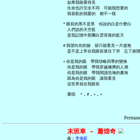
     如果我能看得見

     生命也許完全不同　可能我想要的

     我喜歡的我愛的　都不一樣

   ＊眼前的黑不是黑　你說的白是什麼白

     人們說的天空藍

     是我記憶中那團白雲背後的藍天

   ＃我望向你的臉　卻只能看見一片虛無

     是不是上帝在我眼前遮住了帘　忘了掀開
   ＋你是我的眼　帶我領略四季的變換

     你是我的眼　帶我穿越擁擠的人潮

     你是我的眼　帶我閱讀浩瀚的書海

     因為你是我的眼　讓我看見

     這世界就在我眼前

Permane
末班車 - 蕭煌奇
     曲︰
李偉菘