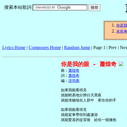
搜索本站歌詞
你是
末班
Lyrics Home
|
Composers Home
|
Random Jump
| Page 1 | Prev | Nex
你是我的眼 - 蕭煌奇
     曲︰
蕭煌奇
     詞︰
蕭煌奇
     編︰
洪筠惠
     如果我能看得見

     就能輕易地分辨白天黑夜

     就能准确地在人群中　牽住你的手

     如果我能看得見

     就能駕車帶你到處遨游

     就能驚喜的從背後　給你一個擁抱
