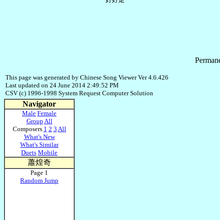
Permane
This page was generated by Chinese Song Viewer Ver 4.6.426
Last updated on 24 June 2014 2:49:52 PM
CSV (c) 1996-1998 System Request Computer Solution
Navigator
Male
Female
Group
All
Composers
1
2
3
All
What's New
What's Similar
Duets
Mobile
蕭煌奇
Page 1
Random Jump