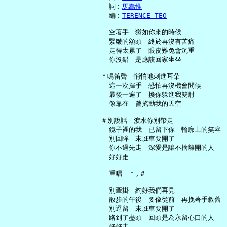
     詞︰
馬嵩惟
     編︰
TERENCE TEO
     空著手　猶如你來的時候

     緊皺的額頭　終於再沒有苦痛

     走得太累了　眼皮難免會沉重

     你沒錯　是應該回家坐坐

   ＊鳴笛聲　悄悄地刺進耳朵

     這一次揮手　恐怕再沒機會問候

     最後一遍了　換你躲進我雙肘

     像靠在　曾搖動我的天空

   ＃別說話　淚水你別帶走

     鏡子裡的我　已留下你　輪廓上的笑容

     別回眸　末班車要開了

     你不過先走　深愛是讓不捨離開的人

     好好走

     重唱　＊,＃

     別牽掛　約好我們再見

     散步的午後　要像從前　再挽著手敘舊

     別逗留　末班車要開了

     路到了盡頭　回頭是為永留心口的人
