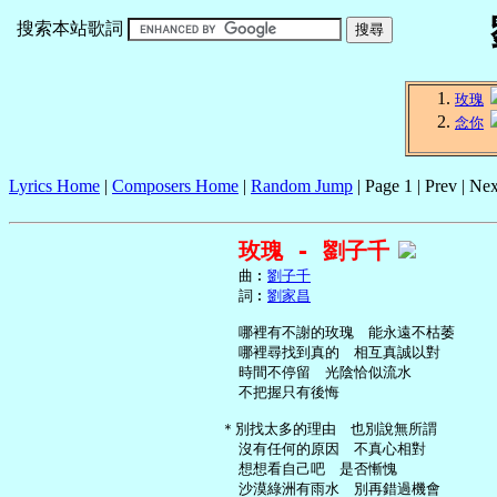
搜索本站歌詞
玫瑰
念你
Lyrics Home
|
Composers Home
|
Random Jump
| Page 1 | Prev | Nex
玫瑰 - 劉子千
     曲︰
劉子千
     詞︰
劉家昌
     哪裡有不謝的玫瑰　能永遠不枯萎

     哪裡尋找到真的　相互真誠以對

     時間不停留　光陰恰似流水

     不把握只有後悔

   ＊別找太多的理由　也別說無所謂

     沒有任何的原因　不真心相對

     想想看自己吧　是否慚愧

     沙漠綠洲有雨水　別再錯過機會
