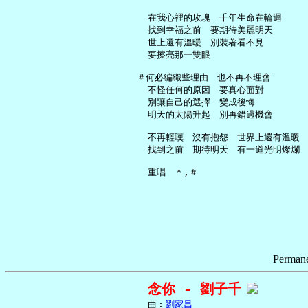
     在我心裡的玫瑰　千年生命在輪迴

     找到幸福之前　要期待美麗明天

     世上還有溫暖　別裝著看不見

     要擦亮那一雙眼

   ＃何必編織些理由　也不再不理會

     不怪任何的原因　要真心面對

     別讓自己的選擇　變成後悔

     明天的太陽升起　別再錯過機會

     不再輕嘆　沒有抱怨　世界上還有溫暖

     找到之前　期待明天　有一道光明燦爛

Permane
念你 - 劉子千
     曲︰
劉家昌