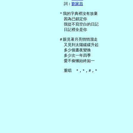
     詞︰
劉家昌
   ＊我的字典裡沒有放棄

     因為已鎖定你

     我從不寫空白的日記

     日記裡全是你

   ＃眼見著月亮悄悄溜走

     又見到太陽緩緩升起

     多少個晝夜變換

     多少次一年四季

     愛不偷懶始終如一
