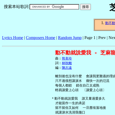
搜索本站歌詞
動不
Lyrics Home
|
Composers Home
|
Random Jump
| Page 1 | Prev | Nex
動不動就說愛我 - 芝麻
     曲︰
熊美玲
     詞︰
林秋離
     編︰
陳志遠
     離別後也沒有什麼  會讓我更難過的理由
     只不過很想讓淚水  痛快一次的氾流

     每個人都錯  錯在自己太成熟

     輕易讓愛上心頭  〔讓愛上心頭〕

   ＊動不動就說愛我  誰又量過愛多久

     才能當作一生的承諾

     留不留你又如何  一旦塵埃落地後

     就讓淚水洗清我傷口
