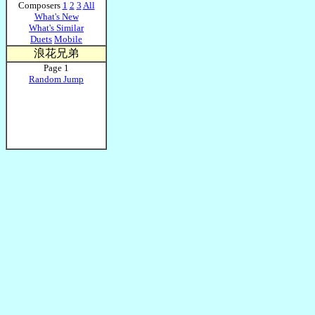
Composers
1
2
3
All
What's New
What's Similar
Duets
Mobile
浪花兄弟
Page 1
Random Jump