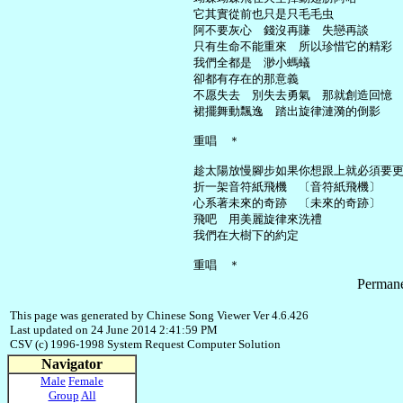
     它其實從前也只是只毛毛虫

     阿不要灰心　錢沒再賺　失戀再談

     只有生命不能重來　所以珍惜它的精彩

     我們全都是　渺小螞蟻

     卻都有存在的那意義

     不愿失去　別失去勇氣　那就創造回憶

     裙擺舞動飄逸　踏出旋律漣漪的倒影

     重唱　＊

     趁太陽放慢腳步如果你想跟上就必須要更
     折一架音符紙飛機　〔音符紙飛機〕

     心系著未來的奇跡　〔未來的奇跡〕

     飛吧　用美麗旋律來洗禮

     我們在大樹下的約定

Permane
This page was generated by Chinese Song Viewer Ver 4.6.426
Last updated on 24 June 2014 2:41:59 PM
CSV (c) 1996-1998 System Request Computer Solution
Navigator
Male
Female
Group
All