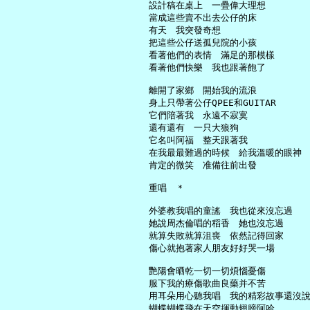
     設計稿在桌上　一疊偉大理想

     當成這些賣不出去公仔的床

     有天　我突發奇想

     把這些公仔送孤兒院的小孩

     看著他們的表情　滿足的那模樣

     看著他們快樂　我也跟著飽了

     離開了家鄉　開始我的流浪

     身上只帶著公仔QPEE和GUITAR

     它們陪著我　永遠不寂寞

     還有還有　一只大狼狗

     它名叫阿福　整天跟著我

     在我最最難過的時候　給我溫暖的眼神

     肯定的微笑　准備往前出發

     重唱　＊

     外婆教我唱的童謠　我也從來沒忘過

     她說周杰倫唱的稻香　她也沒忘過

     就算失敗就算沮喪　依然記得回家

     傷心就抱著家人朋友好好哭一場

     艷陽會晒乾一切一切煩惱憂傷

     服下我的療傷歌曲良藥并不苦

     用耳朵用心聽我唱　我的精彩故事還沒說
     蝴蝶蝴蝶飛在天空揮動翅膀阿哈
