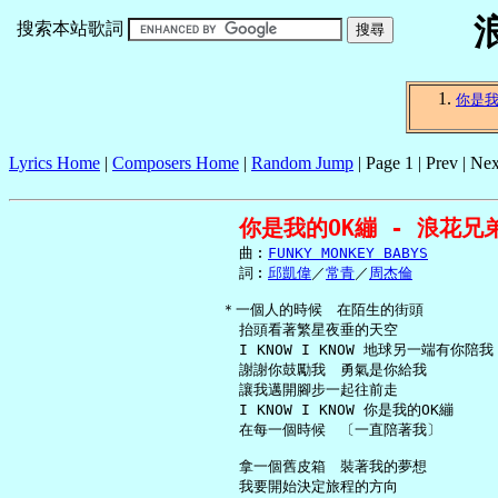
搜索本站歌詞
你是我
Lyrics Home
|
Composers Home
|
Random Jump
| Page 1 | Prev | Nex
你是我的OK繃 - 浪花兄
     曲︰
FUNKY MONKEY BABYS
     詞︰
邱凱偉
／
常青
／
周杰倫
   ＊一個人的時候　在陌生的街頭

     抬頭看著繁星夜垂的天空

     I KNOW I KNOW 地球另一端有你陪我

     謝謝你鼓勵我　勇氣是你給我

     讓我邁開腳步一起往前走

     I KNOW I KNOW 你是我的OK繃

     在每一個時候　〔一直陪著我〕

     拿一個舊皮箱　裝著我的夢想

     我要開始決定旅程的方向
