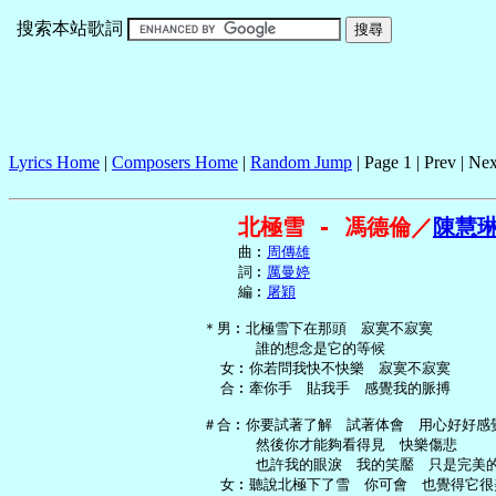
搜索本站歌詞
Lyrics Home
|
Composers Home
|
Random Jump
| Page 1 | Prev | Nex
北極雪 - 馮德倫／
陳慧
     曲︰
周傳雄
     詞︰
厲曼婷
     編︰
屠穎
 ＊男︰北極雪下在那頭　寂寞不寂寞

       誰的想念是它的等候

   女︰你若問我快不快樂　寂寞不寂寞

   合︰牽你手　貼我手　感覺我的脈搏

 ＃合︰你要試著了解　試著体會　用心好好感覺
       然後你才能夠看得見　快樂傷悲

       也許我的眼淚　我的笑靨　只是完美的
   女︰聽說北極下了雪　你可會　也覺得它很美