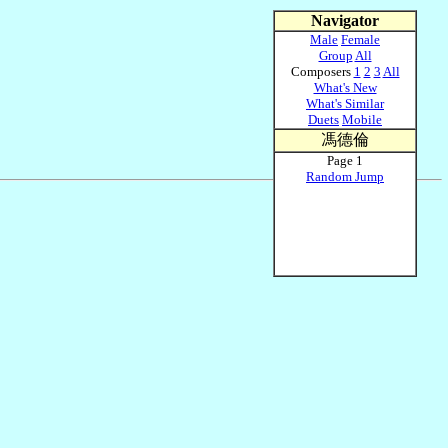
Navigator
Male
Female
Group
All
Composers
1
2
3
All
What's New
What's Similar
Duets
Mobile
馮德倫
Page 1
Random Jump