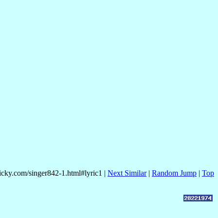
nicky.com/singer842-1.html#lyric1 |
Next Similar
|
Random Jump
|
Top