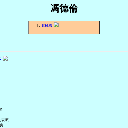
馮德倫
北極雪
t
琳


表演


