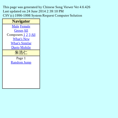
This page was generated by Chinese Song Viewer Ver 4.6.426
Last updated on 24 June 2014 2:39:10 PM
CSV (c) 1996-1998 System Request Computer Solution
Navigator
Male
Female
Group
All
Composers
1
2
3
All
What's New
What's Similar
Duets
Mobile
朱浩仁
Page 1
Random Jump