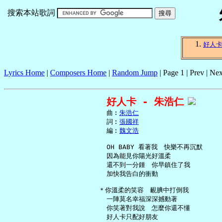
搜索本站歌詞
好人
Lyrics Home
|
Composers Home
|
Random Jump
| Page 1 | Prev | Nex
好人卡 - 朱浩仁
     曲︰
朱浩仁
     詞︰
張國祥
     編︰
魏文浩
     OH BABY 看著我　快樂不再沉默

     因為能見你陽光好溫柔

     還不到一分鍾　你早鎮住了我

     加快我告白的衝動

   ＊你溫柔的笑容　靦腆中打倒我

     一陣莫名幸福深深撼動著

     你笑著對我說　怎麼你還不懂

     好人卡只配好朋友
