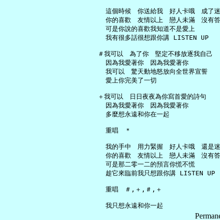
     這個時候　你送給我　好人卡哦　成了迷
     你的喜歡　友情以上　戀人未滿　沒有答
     可是你說的喜歡我知道不是愛上

     我有很多話很想跟你講 LISTEN UP

   ＃我可以　為了你　堅定不移放逐我自己

     因為我愛著你　因為我愛著你

     我可以　驚天動地怒放向全世界宣誓

     愛上你完美了一切

   ＋我可以　日日夜夜為你寫首愛的詩句

     因為我愛著你　因為我愛著你

     多麼想永遠和你在一起

     重唱　＊

     我的手中　用力緊握　好人卡哦　還是迷
     你的喜歡　友情以上　戀人未滿　沒有答
     可是那二零一二的預言你慌不慌

     趁它來臨前我只想跟你講 LISTEN UP

     重唱　＃,＋,＃,＋

Permane