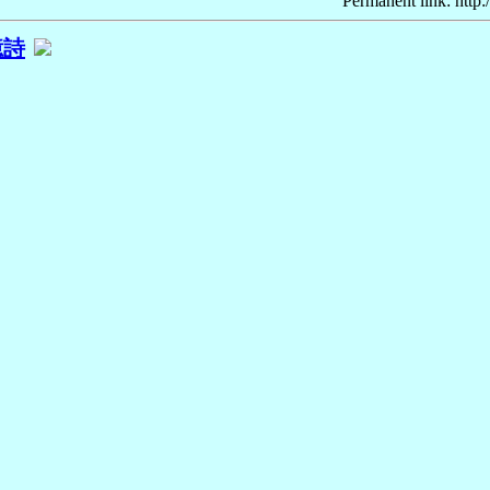
Permanent link: http:
憶詩