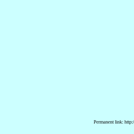
Permanent link: http: