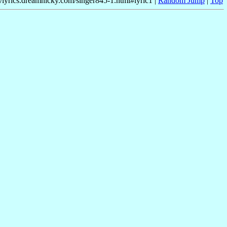
//lyrics.dreamnicky.com/singer845-1.html#lyric1 |
Random Jump
|
Top