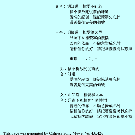
 ＃合︰明知道　相愛不到老

       捨不得放開從前的味道

       愛情的記號　隨記憶消失忘掉

       還說是個完美的句號

 ＋合︰明知道　相愛得太早

       只留下互相套牢的懊惱

       曾經的依靠　不願意變成乞討

       請相信你的好　請記著慢慢將我忘掉

       重唱　＊,＃,＋

   男︰捨不得放開從前的

   合︰味道

       愛情的記號　隨記憶消失忘掉

       還說是個完美的句號

   女︰明知道　相愛得太早

   合︰只留下互相套牢的懊惱

       曾經的依靠　不願意變成乞討

       請相信你的好　請記著慢慢將我忘掉

This page was generated by Chinese Song Viewer Ver 4.6.426