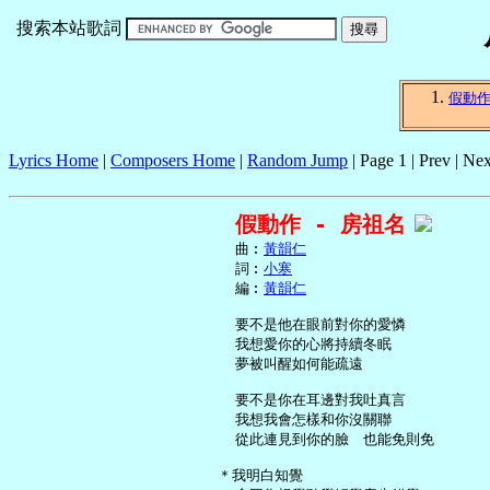
搜索本站歌詞
假動
Lyrics Home
|
Composers Home
|
Random Jump
| Page 1 | Prev | Nex
假動作 - 房祖名
     曲︰
黃韻仁
     詞︰
小寒
     編︰
黃韻仁
     要不是他在眼前對你的愛憐

     我想愛你的心將持續冬眠

     夢被叫醒如何能疏遠

     要不是你在耳邊對我吐真言

     我想我會怎樣和你沒關聯

     從此連見到你的臉　也能免則免

   ＊我明白知覺
