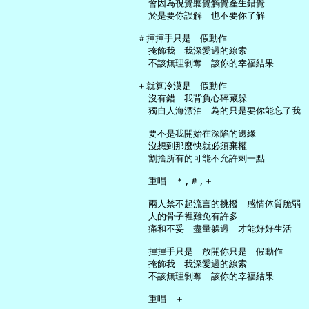
     會因為視覺聽覺觸覺產生錯覺

     於是要你誤解　也不要你了解

   ＃揮揮手只是　假動作

     掩飾我　我深愛過的線索

     不該無理剝奪　該你的幸福結果

   ＋就算冷漠是　假動作

     沒有錯　我背負心碎藏躲

     獨自人海漂泊　為的只是要你能忘了我

     要不是我開始在深陷的邊緣

     沒想到那麼快就必須棄權

     割捨所有的可能不允許剩一點

     重唱　＊,＃,＋

     兩人禁不起流言的挑撥　感情体質脆弱

     人的骨子裡難免有許多

     痛和不妥　盡量躲過　才能好好生活

     揮揮手只是　放開你只是　假動作

     掩飾我　我深愛過的線索

     不該無理剝奪　該你的幸福結果

     重唱　＋
