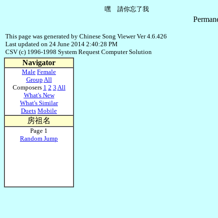
Permane
This page was generated by Chinese Song Viewer Ver 4.6.426
Last updated on 24 June 2014 2:40:28 PM
CSV (c) 1996-1998 System Request Computer Solution
Navigator
Male
Female
Group
All
Composers
1
2
3
All
What's New
What's Similar
Duets
Mobile
房祖名
Page 1
Random Jump