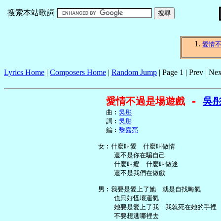
搜索本站歌詞
愛情
Lyrics Home
|
Composers Home
|
Random Jump
| Page 1 | Prev | Nex
愛情不過是場遊戲 - 
吳
     曲︰
吳彤
     詞︰
吳彤
     編︰
黎嘉亮
   女︰什麼叫愛　什麼叫做情

       還不是你在騙自己

       什麼叫癡　什麼叫做迷

       還不是我們在做戲

   男︰我要是愛上了她　就是自找晦氣

       也只好怪壞運氣

       她要是愛上了我　我就死在她的手裡

       不要想逃哪裡去
