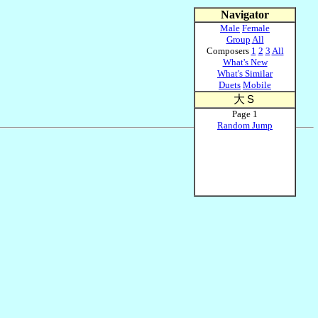
Navigator
Male
Female
Group
All
Composers
1
2
3
All
What's New
What's Similar
Duets
Mobile
大Ｓ
Page 1
Random Jump