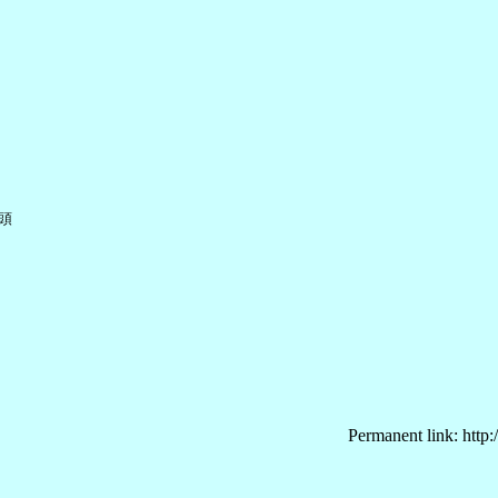


Permanent link: http: