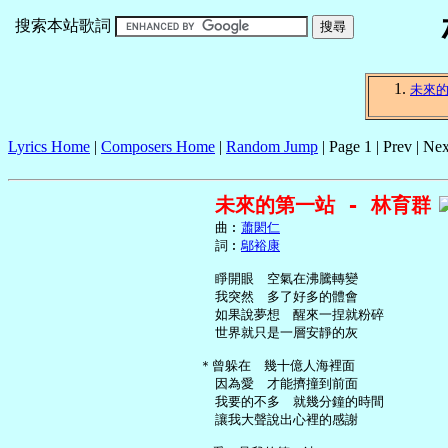
搜索本站歌詞
未來
Lyrics Home
|
Composers Home
|
Random Jump
| Page 1 | Prev | Nex
未來的第一站 - 林育群
     曲︰
蕭閎仁
     詞︰
鄔裕康
     睜開眼　空氣在沸騰轉變

     我突然　多了好多的體會

     如果說夢想　醒來一捏就粉碎

     世界就只是一層安靜的灰

   ＊曾躲在　幾十億人海裡面

     因為愛　才能擠撞到前面

     我要的不多　就幾分鐘的時間

     讓我大聲說出心裡的感謝
