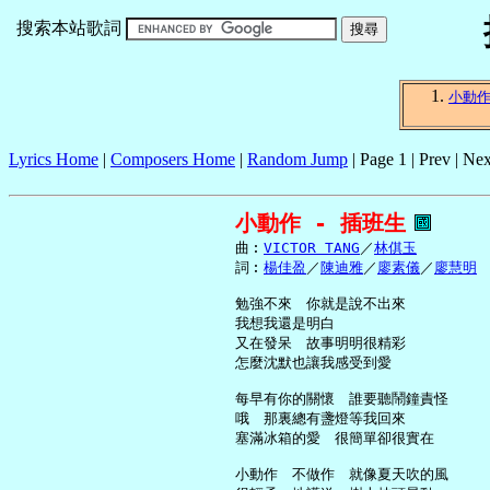
搜索本站歌詞
小動
Lyrics Home
|
Composers Home
|
Random Jump
| Page 1 | Prev | Nex
小動作 - 插班生
     曲︰
VICTOR TANG
／
林倛玉
     詞︰
楊佳盈
／
陳迪雅
／
廖素儀
／
廖慧明
     勉強不來　你就是說不出來

     我想我還是明白

     又在發呆　故事明明很精彩

     怎麼沈默也讓我感受到愛

     每早有你的關懷　誰要聽鬧鐘責怪

     哦　那裏總有盞燈等我回來

     塞滿冰箱的愛　很簡單卻很實在

     小動作　不做作　就像夏天吹的風
