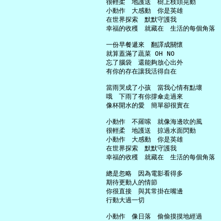
     很輕柔　地護送　樹上枝頭晃動

     小動作　大感動　你是英雄

     在世界探索　默默守護我

     幸福的收穫　就藏在　生活的每個角落

     一份早餐遞來　翻譯成關懷

     就算蓋滿了蔬菜 OH NO

     忘了腦袋　還能夠放心出外

     有你的存在讓我活得自在

     當雨哭成了小孩　當我心情有點壞

     哦　下雨了有你撐傘走過來

     像杯開水的愛　簡單卻很實在

     小動作　不羅嗦　就像海邊吹的風

     很輕柔　地護送　掠過水面閃動

     小動作　大感動　你是英雄

     在世界探索　默默守護我

     幸福的收穫　就藏在　生活的每個角落

     總是忽略　因為電影看得多

     期待更動人的情節

     你很直接　與其常掛在嘴邊

     行動大過一切

     小動作　像日落　偷偷摸摸地經過
