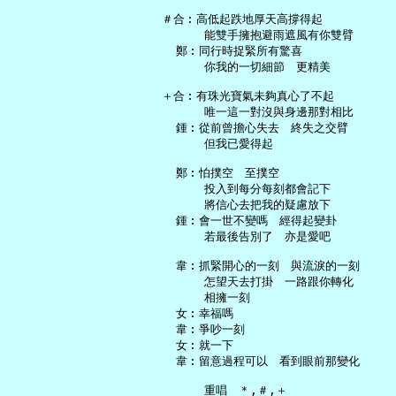
 ＃合︰高低起跌地厚天高撐得起

       能雙手擁抱避雨遮風有你雙臂

   鄭︰同行時捉緊所有驚喜

       你我的一切細節　更精美

 ＋合︰有珠光寶氣未夠真心了不起

       唯一這一對沒與身邊那對相比

   鍾︰從前曾擔心失去　終失之交臂

       但我已愛得起

   鄭︰怕撲空　至撲空

       投入到每分每刻都會記下

       將信心去把我的疑慮放下

   鍾︰會一世不變嗎　經得起變卦

       若最後告別了　亦是愛吧

   韋︰抓緊開心的一刻　與流淚的一刻

       怎望天去打掛　一路跟你轉化

       相擁一刻

   女︰幸福嗎

   韋︰爭吵一刻

   女︰就一下

   韋︰留意過程可以　看到眼前那變化

       重唱　＊,＃,＋
