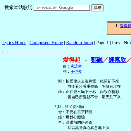
搜索本站歌詞
愛得
Lyrics Home
|
Composers Home
|
Random Jump
| Page 1 | Prev | Nex
愛得起 - 
鄭融
／
鍾嘉欣
     曲︰
袁詠琳
     詞︰
王仲傑
   鄭︰怕受傷失去沒膽愛　結局卻不改

       向後看只看重傷痛　怎擁有現在

   鍾︰正在愛不顧下一秒　錯誤與精彩

       愛自己所愛就不會　驚天跌下來

 ＊鄭︰誰又要回顧

   合︰不要在當下怀愐

   鍾︰用我心體驗

   合︰跟眼前的路連線

       我以真身真心真意地上演
