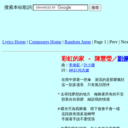
搜索本站歌詞
Lyrics Home
|
Composers Home
|
Random Jump
| Page 1 | Prev | Nex
彩虹的家 - 陳慧瑩／
劉
     曲︰
李偉菘
／
許小珊
     詞︰
ARIC何志健
     在雨中撐著一把傘　淚流的是那麼瘋狂

     這一刻多漫長　只有風兒陪伴

   ＊去尋找夢想的地方　掩飾著所有的不安

     想靠在你肩膀　細訴我的情感

   ＃曙光可為我療傷　雨下後會不會一樣

     這段路有很多急轉彎

     手握著手說不要慌張
