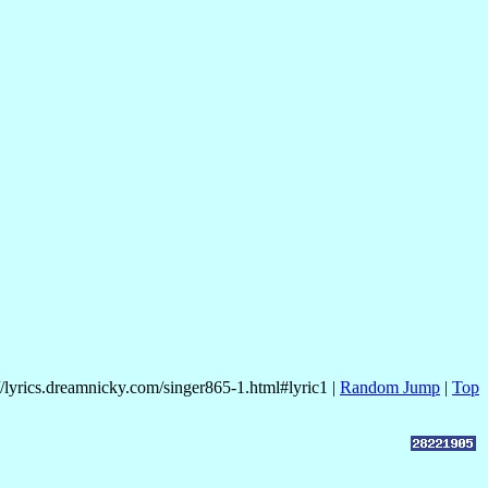
//lyrics.dreamnicky.com/singer865-1.html#lyric1 |
Random Jump
|
Top