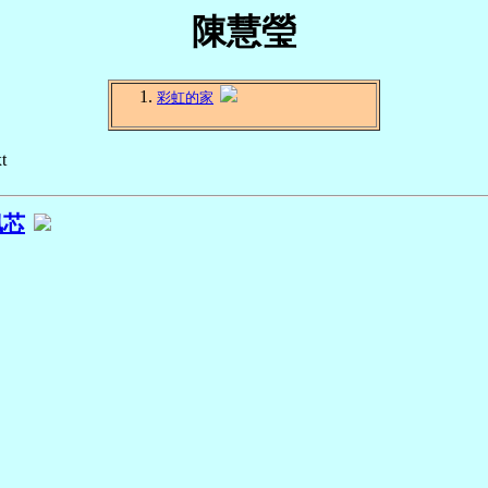
陳慧瑩
彩虹的家
t
佩芯