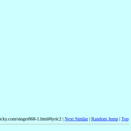
nicky.com/singer868-1.html#lyric2 |
Next Similar
|
Random Jump
|
Top