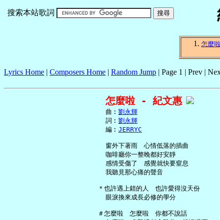
搜索本站歌詞
怎麼
Lyrics Home
|
Composers Home
|
Random Jump
| Page 1 | Prev | Nex
怎麼啦 - 紀文惠
     曲︰
劉永輝
     詞︰
劉永輝
     編︰
JERRYC
     窗外下著雨　心情低落的插曲

     咖啡廳你一整晚都好安靜

     感情受傷了　感覺就快要窒息

     我聽見那心痛的聲音

   ＊也許遇上錯的人　也許愛得沒天份

     眼淚換來成長必修的學分

   ＃怎麼啦　怎麼啦　你都不說話
