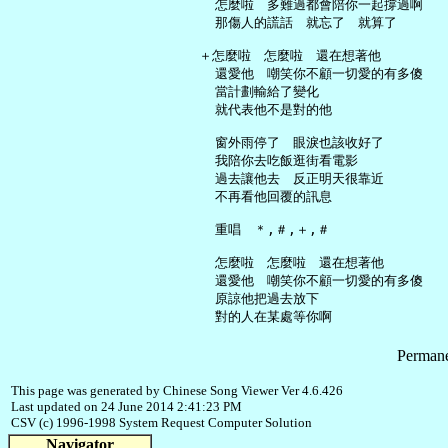
     怎麼啦　多難過都會陪你一起撐過啊

     那傷人的謊話　就忘了　就算了

   ＋怎麼啦　怎麼啦　還在想著他

     還愛他　嘲笑你不顧一切愛的有多傻

     當計劃輸給了變化

     就代表他不是對的他

     窗外雨停了　眼淚也該收好了

     我陪你去吃飯逛街看電影

     過去讓他去　反正明天很靠近

     不再看他回覆的訊息

     重唱　＊,＃,＋,＃

     怎麼啦　怎麼啦　還在想著他

     還愛他　嘲笑你不顧一切愛的有多傻

     原諒他把過去放下

Permane
This page was generated by Chinese Song Viewer Ver 4.6.426
Last updated on 24 June 2014 2:41:23 PM
CSV (c) 1996-1998 System Request Computer Solution
Navigator