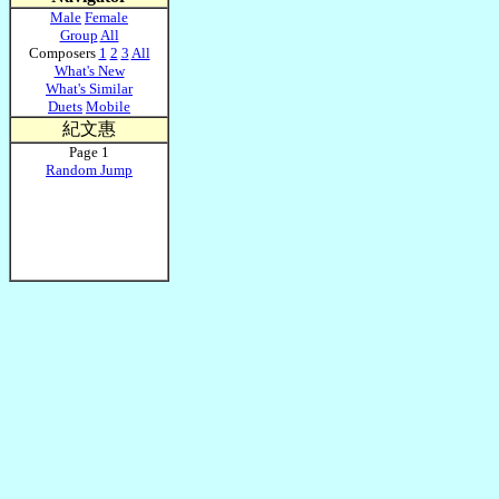
Male
Female
Group
All
Composers
1
2
3
All
What's New
What's Similar
Duets
Mobile
紀文惠
Page 1
Random Jump