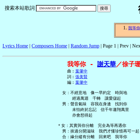
搜索本站歌詞
我等
Lyrics Home
|
Composers Home
|
Random Jump
| Page 1 | Prev | Nex
我等你 - 
謝天華
／徐子
     曲︰
葉肇中
     詞︰
張美賢
     編︰
葉肇中
   女：不經意地　像一早約定　時與地

       經過萬迴　千轉　讓愛儲起

   男：聲音氣味　容我在身邊　找到你

       未怕終於忘記　信千年遨翔萬里

       亦會想得起

 ＊女：其實與你分離　完全為等再遇你

   男：挨過分開滋味　我們才懂珍惜再可一起

   合：緣分縱有分離　回來吧　我等你
