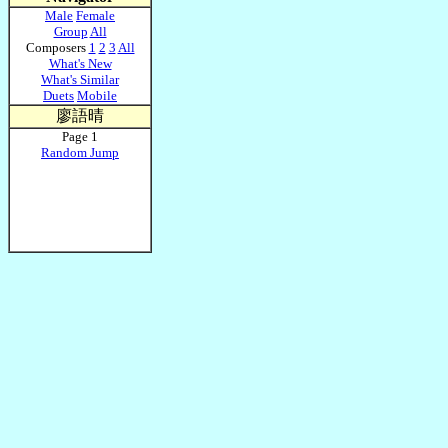
Male
Female
Group
All
Composers
1
2
3
All
What's New
What's Similar
Duets
Mobile
廖語晴
Page 1
Random Jump