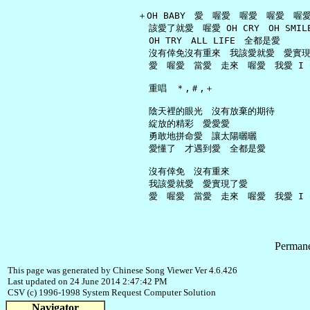
   ＋OH BABY　愛　喔愛　喔愛　喔愛　喔愛 
     該愛了就愛　喔愛 OH CRY　OH SMILE
     OH TRY　ALL LIFE　全都是愛

     沒有倖免沒有重來　我該愛就愛　愛實現
     愛　喔愛　當愛　走來　喔愛　我愛 I CA
     重唱　＊,＃,＋

     陰天裡的眼光　沒有放棄的期待

     綻放的精彩　愛愛愛

     勇敢地拼命愛　讓太陽曬曬

     愛懂了　才遇到愛　全都是愛

     沒有倖免　沒有重來

     我該愛就愛　愛實現了愛

Permane
This page was generated by Chinese Song Viewer Ver 4.6.426
Last updated on 24 June 2014 2:47:42 PM
CSV (c) 1996-1998 System Request Computer Solution
Navigator