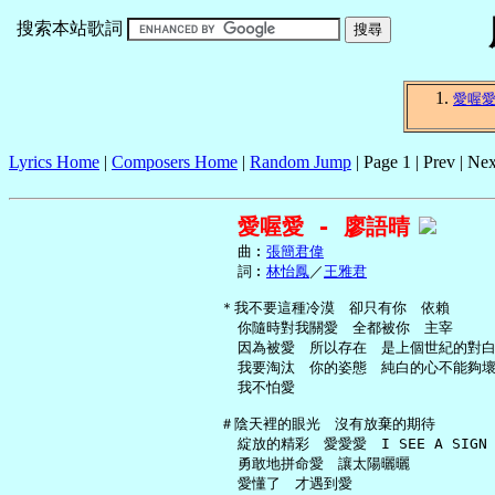
搜索本站歌詞
愛喔
Lyrics Home
|
Composers Home
|
Random Jump
| Page 1 | Prev | Nex
愛喔愛 - 廖語晴
     曲︰
張簡君偉
     詞︰
林怡鳳
／
王雅君
   ＊我不要這種冷漠　卻只有你　依賴

     你隨時對我關愛　全都被你　主宰

     因為被愛　所以存在　是上個世紀的對白
     我要淘汰　你的姿態　純白的心不能夠壞
     我不怕愛

   ＃陰天裡的眼光　沒有放棄的期待

     綻放的精彩　愛愛愛　I SEE A SIGN

     勇敢地拼命愛　讓太陽曬曬

     愛懂了　才遇到愛
