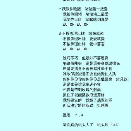
   ＊我跟你嗆賭　賭賭賭一把愛

     我被你圍堵　堵堵堵上最愛

     我要你目睹　睹睹睹到真愛

     WU OH WU OH

   ＃不按牌理出牌　敢來就來

     不按牌理出牌　要愛就愛

     不按牌理出牌　愛中要害

     WU OH WU OH

     說巧不巧　但最好不要硬喬

     要緣份剛好　還是還要身份證擔保

     硬是要搞會不會被感性動手腳

     誰敢保證誠意不會被錯覺仙人跳

     你你你你你你你你你是猛藥會一針見效

     還是毒藥讓我鬼迷心竅

     相愛是帶刺玫瑰的解藥

     抓住了就能拯救浪漫蕭條

     我想要告解　我犯了感覺的罪

     但我決定將錯就錯　挺感覺

     重唱　＊,＃

     這次真的玩太大了　玩太瘋 (x4)
