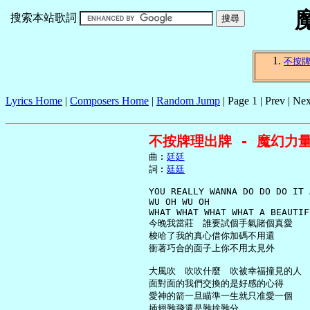
搜索本站歌詞
不按
Lyrics Home
|
Composers Home
|
Random Jump
| Page 1 | Prev | Nex
不按牌理出牌 - 魔幻力
     曲︰
廷廷
     詞︰
廷廷
     YOU REALLY WANNA DO DO DO IT 
     WU OH WU OH

     WHAT WHAT WHAT WHAT A BEAUTIF
     今晚我當莊　誰要試個手氣賭個真愛

     梭哈了我的真心借你加碼不用還

     衝著巧合的面子上你不用太見外

     大風吹　吹吹什麼　吹被幸福撞見的人

     面對面的我們交換的是好感的心得

     愛神的箭一旦瞄準一生就只准愛一個

     插翅難飛還是難捨難分
