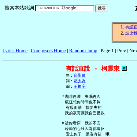
搜索本站歌詞
有話
請比
Lyrics Home
|
Composers Home
|
Random Jump
| Page 1 | Prev | Nex
有話直說 - 柯震東
     曲︰
邱聖倫
     詞︰
葛大為
     編︰
王振宇
   ＊咖啡再濃　失眠再久

   　瘋狂想你時間也不夠

     有股衝動　快要失控

   　我的寂寞讓我自己拯救

   ＃被你看穿　我的不安

   　躁動的心只因為你造反

     愛上你了　絕沒有錯　哦
