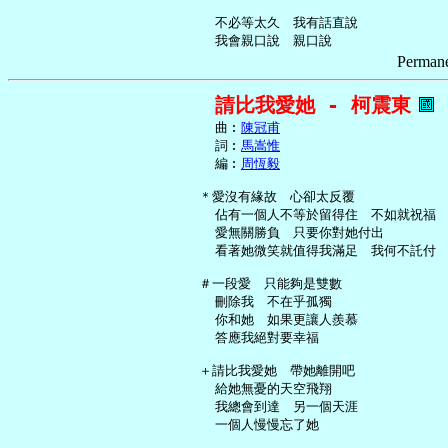
     不必等太久　我有話直說

Permane
請比我愛她 - 柯震東
     曲︰
陳冠甫
     詞︰
馬嵩惟
     編︰
周恆毅
   ＊愛沒有緣故　心卻太反覆

     佔有一個人不等於留得住　不如就祝福

     愛無關勝負　只要你對她付出

     看著她微笑就值得我滿足　我何不託付

   ＃一段愛　只能夠是雙數

     刪除我　不在乎孤獨

     你和她　如果更讓人羨慕

     答應我絕對要幸福

   ＋請比我愛她　帶她離開吧

     給她無憂的天空飛翔

     我總會到達　另一個天涯

     一個人慢慢忘了她
