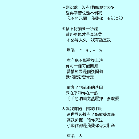
   ＋別沉默　沒有理由想得太多

   　愛再辛苦也難不倒我

     我不想示弱　我愛你　有話直說

   ％捨不得猶豫一秒鐘

   　鼓起勇氣才是真溫柔

     不必等太久　我有話直說

     重唱　＊,＃,＋,％

     在心底不斷重複上演

   　你每一種可能回應

     愛情如果是個疑問句

   　我想把它變肯定

     放棄了想流浪的基因

   　只在乎和你在一起

     明明想吶喊竟然壓抑　多麼愛

   ＆讓我擁抱　陪我呼吸

     這世界終於有了點微妙意義

     讓我緊握　陪你哭泣

     小動作都是我愛你偉大壯舉

     重唱　＆
