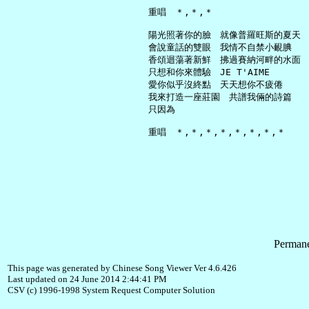
     重唱　＊,＊,＊

     陽光照著你的臉　就像普羅旺斯的夏天

     會說童話的雙眼　我情不自禁小靦腆

     香頌迴蕩著新鮮　拂過賽納河畔的水面

     只想和你來體驗　JE T'AIME

     愛你似乎沒終點　天天想你不疲倦

     我來打造一座莊園　共譜我倆的詩篇

     只因為

Permane
This page was generated by Chinese Song Viewer Ver 4.6.426
Last updated on 24 June 2014 2:44:41 PM
CSV (c) 1996-1998 System Request Computer Solution