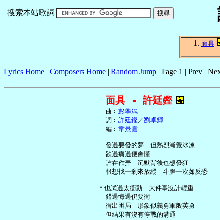
搜索本站歌詞
面具
Lyrics Home
|
Composers Home
|
Random Jump
| Page 1 | Prev | Nex
面具 - 許廷鏗
     曲︰
彭學斌
     詞︰
許廷鏗
／
劉卓輝
     編︰
韋景雲
     發過要發的夢　但熱烈漸覺冰凍

     跌過痛過便會懂

     誰在作弄　沉默背後也想發狂

     很想找一剎來放縱　斗膽一次如反恐

   ＊也試過太衝動　大件事沒計輕重

     錯過悔過仍要衝

     衝出困局　形象似義勇軍般英勇

     但結果有沒有停戰的溝通
