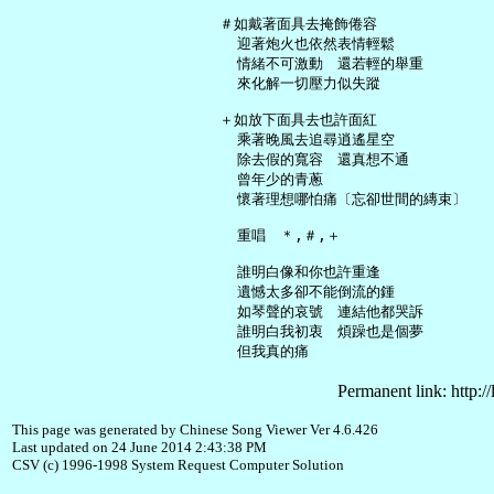
   ＃如戴著面具去掩飾倦容

     迎著炮火也依然表情輕鬆

     情緒不可激動　還若輕的舉重

     來化解一切壓力似失蹤

   ＋如放下面具去也許面紅

     乘著晚風去追尋逍遙星空

     除去假的寬容　還真想不通

     曾年少的青蔥

     懷著理想哪怕痛〔忘卻世間的縳束〕

     重唱　＊,＃,＋

     誰明白像和你也許重逢

     遺憾太多卻不能倒流的鍾

     如琴聲的哀號　連結他都哭訴

     誰明白我初衷　煩躁也是個夢

Permanent link: http:/
This page was generated by Chinese Song Viewer Ver 4.6.426
Last updated on 24 June 2014 2:43:38 PM
CSV (c) 1996-1998 System Request Computer Solution