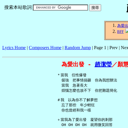
搜索本站歌詞
為愛
BFF
Lyrics Home
|
Composers Home
|
Random Jump
| Page 1 | Prev | Nex
為愛出發 - 
趙潔瑩
／顏
   ＊當我　任性爆發

     倔強　把事情搞砸　你為我想辦法

     當我　急著長大

     煩惱怎麼也放不下　你把難題簡化

   ＃我　以為你不了解夢想

     忘了那些　年少輕狂

     你也曾經和我一樣

   ＋當我為了愛出發　凝望你的剎那

     OH OH OH OH　就用微笑回答
