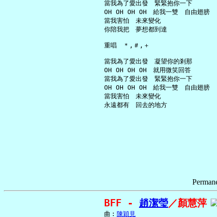
     當我為了愛出發　緊緊抱你一下

     OH OH OH OH　給我一雙　自由翅膀

     當我害怕　未來變化

     你陪我把　夢想都到達

     重唱　＊,＃,＋

     當我為了愛出發　凝望你的剎那

     OH OH OH OH　就用微笑回答

     當我為了愛出發　緊緊抱你一下

     OH OH OH OH　給我一雙　自由翅膀

     當我害怕　未來變化

Permane
BFF - 
趙潔瑩
／顏慧萍
     曲︰
陳穎見