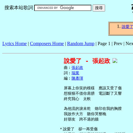
搜索本站歌詞
說愛
Lyrics Home
|
Composers Home
|
Random Jump
| Page 1 | Prev | Nex
說愛了 - 張起政
     曲︰
張起政
     詞︰
瑞業
     編︰
陳彥琿
     屏幕上你笑的模樣　應該又受了傷

     想狠狠不借你肩膀　電話斷了又響

     終究我心　太軟

     為他流的淚未乾　烙印在我的胸膛

     我故作大方　聽你哭整晚

     好朋友　跨不過的牆

   ＊說愛了　卻一再受傷
