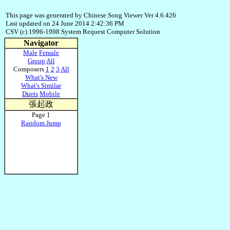
This page was generated by Chinese Song Viewer Ver 4.6.426
Last updated on 24 June 2014 2:42:36 PM
CSV (c) 1996-1998 System Request Computer Solution
Navigator
Male
Female
Group
All
Composers
1
2
3
All
What's New
What's Similar
Duets
Mobile
張起政
Page 1
Random Jump