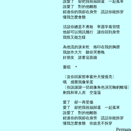
     說愛了　卻把我祝福歸還　一起孤單

     說愛了　對的他離散

     錯過你的我卻在身旁　謊話你能拆穿

     懂我怎麼會難

     活該你總是不勇敢　寧愿学着習慣

     他卻可以簡訊幾行　讓你回到身旁

     我恨又能怎樣

     為他流的淚未乾　烙印在我的胸膛

     我故作大方　聽你哭整晚

     好朋友　誰要這面牆

     重唱　＊

     〔送你回家那車窗外天慢慢亮〕

     哦　感覺我像笨蛋

     〔你說謝謝一切就像角色演完鞠躬離場〕
     剩我和單人房　空蕩蕩

     愛了　卻一再受傷

     愛了　卻把我祝福歸還　一起孤單

     說愛了　對的他離散

     錯過你的我卻在身旁　謊話你能拆穿

Permane