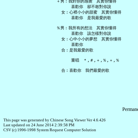
 ＋男︰我對你的感覺　其實你懂得

       喜歡你　卻不敢對你說

   女︰心裡小小的甜蜜　其實你懂得

       喜歡你　是我最愛的歌

 ％男︰我所有的想法　其實你懂得

       喜歡你　該怎樣對你說

   女︰心中小小的夢想　其實你懂得

       喜歡你

   合︰是我最愛的歌

       重唱　＊,＃,＋,％,＋,％

Permane
This page was generated by Chinese Song Viewer Ver 4.6.426
Last updated on 24 June 2014 2:39:58 PM
CSV (c) 1996-1998 System Request Computer Solution