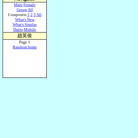
Male
Female
Group
All
Composers
1
2
3
All
What's New
What's Similar
Duets
Mobile
趙英俊
Page 1
Random Jump