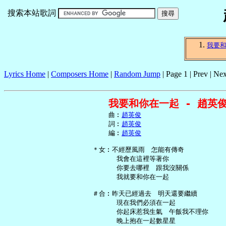
搜索本站歌詞
我要
Lyrics Home
|
Composers Home
|
Random Jump
| Page 1 | Prev | Nex
我要和你在一起 - 趙英
     曲︰
趙英俊
     詞︰
趙英俊
     編︰
趙英俊
 ＊女︰不經歷風雨　怎能有傳奇

       我會在這裡等著你

       你要去哪裡　跟我沒關係

       我就要和你在一起

 ＃合︰昨天已經過去　明天還要繼續

       現在我們必須在一起

       你起床惹我生氣　午飯我不理你

       晚上抱在一起數星星
