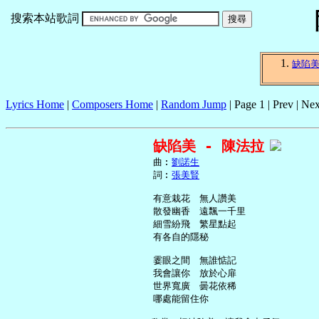
搜索本站歌詞
缺陷
Lyrics Home
|
Composers Home
|
Random Jump
| Page 1 | Prev | Nex
缺陷美 - 陳法拉
     曲︰
劉諾生
     詞︰
張美賢
     有意栽花　無人讚美

     散發幽香　遠飄一千里

     細雪紛飛　繁星點起

     有各自的隱秘

     霎眼之間　無誰惦記

     我會讓你　放於心扉

     世界寬廣　曇花依稀

     哪處能留住你
