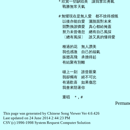
   ＊欣賞一切缺陷美　讓我拿出勇氣

     戰勝無常天氣

   ＃無懼現在是無人愛　都不捨得感慨

     以後亦能自愛　灑脫面對未來

     競艷換誰憐愛　真心都給掩蓋

     努力未曾倦怠　總有自己風採

     〔總有風採〕　誰又真的懂得愛

     種過的花　無人讚美

     我也感激　自己的福氣

     振翅高飛　承擔得起

     有結聚有別離

     碰上一刻　誰曾厭棄

     我卻獨有　絕不可比

     有過歡喜　如果傷悲

     我會來陪著你

Permane
This page was generated by Chinese Song Viewer Ver 4.6.426
Last updated on 24 June 2014 2:44:23 PM
CSV (c) 1996-1998 System Request Computer Solution