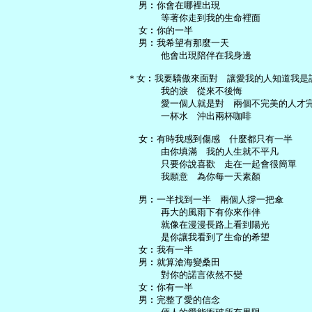
   男︰你會在哪裡出現

       等著你走到我的生命裡面

   女︰你的一半

   男︰我希望有那麼一天

       他會出現陪伴在我身邊

 ＊女︰我要驕傲來面對　讓愛我的人知道我是誰
       我的淚　從來不後悔

       愛一個人就是對　兩個不完美的人才完
       一杯水　沖出兩杯咖啡

   女︰有時我感到傷感　什麼都只有一半

       由你填滿　我的人生就不平凡

       只要你說喜歡　走在一起會很簡單

       我願意　為你每一天素顏

   男︰一半找到一半　兩個人撐一把傘

       再大的風雨下有你來作伴

       就像在漫漫長路上看到陽光

       是你讓我看到了生命的希望

   女︰我有一半

   男︰就算滄海變桑田

       對你的諾言依然不變

   女︰你有一半

   男︰完整了愛的信念
