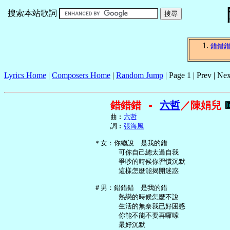
搜索本站歌詞
錯錯
Lyrics Home
|
Composers Home
|
Random Jump
| Page 1 | Prev | Nex
錯錯錯 - 
六哲
／陳娟兒
     曲︰
六哲
     詞︰
張海風
 ＊女：你總說　是我的錯

       可你自己總太過自我

       爭吵的時候你習慣沉默

       這樣怎麼能揭開迷惑

 ＃男：錯錯錯　是我的錯

       熱戀的時候怎麼不說

       生活的無奈我已好困惑

       你能不能不要再囉嗦

       最好沉默
