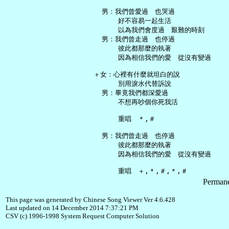
   男：我們曾愛過　也哭過

       好不容易一起生活

       以為我們會度過　艱難的時刻

   男：我們曾走過　也停過

       彼此都那麼的執著

       因為相信我們的愛　從沒有變過

 ＋女：心裡有什麼就坦白的說

       別用淚水代替訴說

   男：畢竟我們都深愛過

       不想再吵個你死我活

       重唱　＊,＃

   男：我們曾走過　也停過

       彼此都那麼的執著

       因為相信我們的愛　從沒有變過

Permane
This page was generated by Chinese Song Viewer Ver 4.6.428
Last updated on 14 December 2014 7:37:21 PM
CSV (c) 1996-1998 System Request Computer Solution