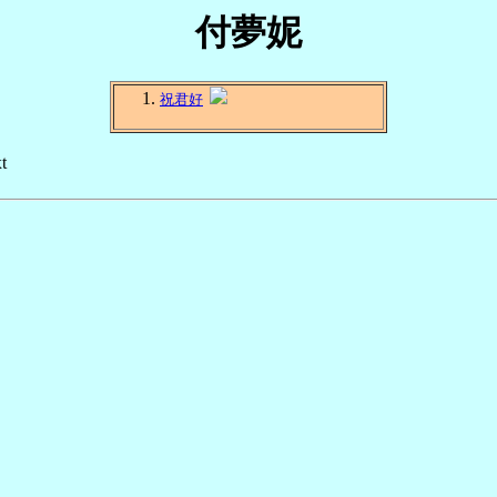
付夢妮
祝君好
t