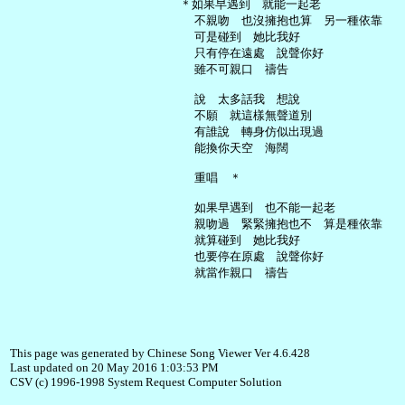
   ＊如果早遇到　就能一起老

     不親吻　也沒擁抱也算　另一種依靠

     可是碰到　她比我好

     只有停在遠處　說聲你好

     雖不可親口　禱告

     說　太多話我　想說

     不願　就這樣無聲道別

     有誰說　轉身仿似出現過

     能換你天空　海闊

     重唱　＊

     如果早遇到　也不能一起老

     親吻過　緊緊擁抱也不　算是種依靠

     就算碰到　她比我好

     也要停在原處　說聲你好

This page was generated by Chinese Song Viewer Ver 4.6.428
Last updated on 20 May 2016 1:03:53 PM
CSV (c) 1996-1998 System Request Computer Solution