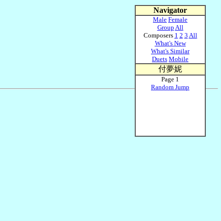
Navigator
Male
Female
Group
All
Composers
1
2
3
All
What's New
What's Similar
Duets
Mobile
付夢妮
Page 1
Random Jump