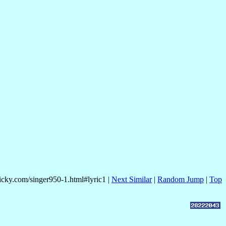
nicky.com/singer950-1.html#lyric1 |
Next Similar
|
Random Jump
|
Top