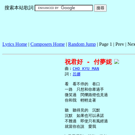
搜索本站歌詞
Lyrics Home
|
Composers Home
|
Random Jump
| Page 1 | Prev | Nex
祝君好 - 付夢妮
     曲︰
CHO KYU MAN
     詞︰
呂娜
     看　看不停的　巷口

     一路　只想和你牽過手

     微笑過　閃爍路燈也見過

     你和我　輕輕走著

     聽　聽得見的　沉默

     沉默　如果也可以承諾

     不難過　即使只有風經過

     就當你在說　愛我
